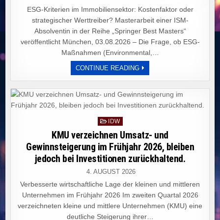
ESG-Kriterien im Immobiliensektor: Kostenfaktor oder
strategischer Werttreiber? Masterarbeit einer ISM-
Absolventin in der Reihe „Springer Best Masters“
veröffentlicht München, 03.08.2026 – Die Frage, ob ESG-
Maßnahmen (Environmental,…
MASTERARBEIT
CONTINUE READING
BELEUCHTET:
ESG-
KRITERIEN
ALS
WERTTREIBER
ODER
KOSTENFAKTOR
IM
Posted
IDW
IMMOBILIENSEKTOR?
in
KMU verzeichnen Umsatz- und
Gewinnsteigerung im Frühjahr 2026, bleiben
jedoch bei Investitionen zurückhaltend.
4. AUGUST 2026
Verbesserte wirtschaftliche Lage der kleinen und mittleren
Unternehmen im Frühjahr 2026 Im zweiten Quartal 2026
verzeichneten kleine und mittlere Unternehmen (KMU) eine
deutliche Steigerung ihrer…