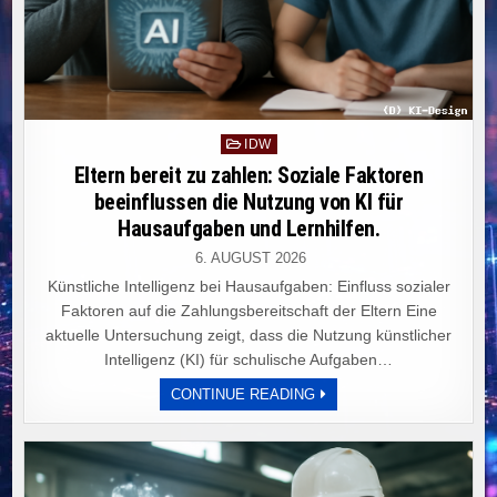
Posted
IDW
in
Eltern bereit zu zahlen: Soziale Faktoren
beeinflussen die Nutzung von KI für
Hausaufgaben und Lernhilfen.
6. AUGUST 2026
Künstliche Intelligenz bei Hausaufgaben: Einfluss sozialer
Faktoren auf die Zahlungsbereitschaft der Eltern Eine
aktuelle Untersuchung zeigt, dass die Nutzung künstlicher
Intelligenz (KI) für schulische Aufgaben…
ELTERN
CONTINUE READING
BEREIT
ZU
ZAHLEN:
SOZIALE
FAKTOREN
BEEINFLUSSEN
DIE