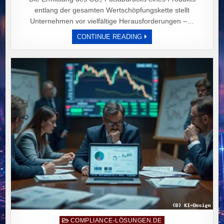
entlang der gesamten Wertschöpfungskette stellt
Unternehmen vor vielfältige Herausforderungen –…
NEUER
CONTINUE READING
LEITFADEN
ZUR
CO₂-
FUSSABDRUCK-B
ERECHNUNG: P
RAXISORIENTIERTE M
ETHODIK F
ÜR D
IE I
NDUSTRIE D
URCH F
ACTORY-X
U
ND F
RAUNHOFER I
WU.
Posted
COMPLIANCE-LÖSUNGEN.DE