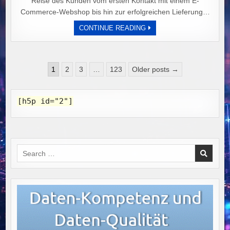
Reise des Kunden vom ersten Kontakt mit einem E-
Commerce-Webshop bis hin zur erfolgreichen Lieferung…
OPTIMALE
CONTINUE READING
END-
TO-
END-
PROZESSE
IM
Seitennummerierung
ONLINE-
1
2
3
…
123
Older posts →
EINKAUF:
der
VON
DER
Beiträge
PRODUKTAUSWAHL
[h5p id="2"]
BIS
ZUR
LIEFERUNG
IM
FOKUS
Search
for: