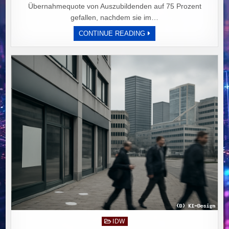
Übernahmequote von Auszubildenden auf 75 Prozent
gefallen, nachdem sie im…
AUSBILDUNGSSTELLEN
CONTINUE READING
RÜCKLÄUFIG:
ÜBERNAHMEQUOTE
SINKT
AUF
75
PROZENT
TROTZ
HOHER
ZAHL
UNBESETZTER
PLÄTZE
IN
DEUTSCHLAND
Posted
IDW