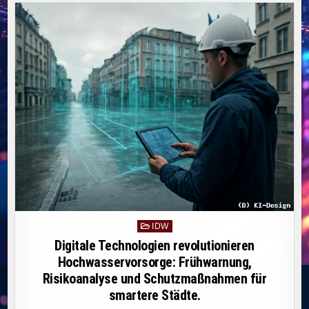
NACHHALTIGEN
UNTERNEHMENSENTSCH
FÜR
UMWELT,
SOZIALE
VERANTWORTUNG
UND
GUTE
UNTERNEHMENSFÜHRUN
Posted
IDW
in
Digitale Technologien revolutionieren
Hochwasservorsorge: Frühwarnung,
Risikoanalyse und Schutzmaßnahmen für
smartere Städte.