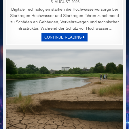
5. AUGUST 2026
Digitale Technologien stärken die Hochwasservorsorge bei
Starkregen Hochwasser und Starkregen führen zunehmend
zu Schäden an Gebäuden, Verkehrswegen und technischer
Infrastruktur. Während der Schutz vor Hochwasser…
DIGITALE
CONTINUE READING
TECHNOLOGIEN
REVOLUTIONIEREN
HOCHWASSERVORSORGE
FRÜHWARNUNG,
RISIKOANALYSE
UND
SCHUTZMASSNAHMEN F
ÜR S
MARTERE S
TÄDTE.