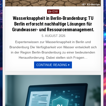
Posted
IDW
in
Wasserknappheit in Berlin-Brandenburg: TU
Berlin erforscht nachhaltige Lösungen für
Grundwasser- und Ressourcenmanagement.
5. AUGUST 2026
Expertenwissen zur Wasserknappheit in Berlin und
Brandenburg Die Verfügbarkeit von Wasser entwickelt sich
in der Region Berlin-Brandenburg zu einer bedeutenden
Herausforderung. Dabei stellen sich Fragen…
WASSERKNAPPHEIT
CONTINUE READING
IN
BERLIN-
BRANDENBURG:
TU
BERLIN
ERFORSCHT
NACHHALTIGE
LÖSUNGEN
FÜR
GRUNDWASSER-
UND
RESSOURCENMANAGEME