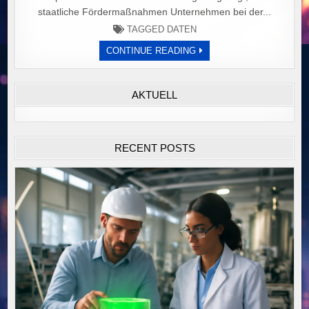
staatliche Fördermaßnahmen Unternehmen bei der...
TAGGED
DATEN
GEZIELTE
CONTINUE READING
FÖRDERPROGRAMME
STÄRKEN
GRÜNE
INNOVATIONEN:
AKTUELL
UNTERSTÜTZUNG
FÜR
UMWELTFREUNDLICHE
TECHNOLOGIEN
TRIFFT
UNTERSCHIEDLICHEN
RECENT POSTS
INNOVATIONSBEDARF.