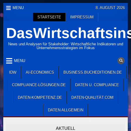
Skip
MENU
8. AUGUST 2026
to
STARTSEITE
IMPRESSUM
content
DasWirtschaftsins
News und Analysen für Stakeholder: Wirtschaftliche Indikatoren und
Unternehmensstrategien im Fokus
MENU
IDW
AI-ECONOMICS
BUSINESS.BUCHEDITIONEN.DE
COMPLIANCE-LÖSUNGEN.DE
DATEN U. COMPLIANCE
DATEN-KOMPETENZ.DE
DATEN-QUALITÄT.COM
DATEN ALLGEMEIN
AKTUELL