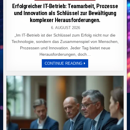
in
Erfolgreicher IT-Betrieb: Teamarbeit, Prozesse
und Innovation als Schlüssel zur Bewältigung
komplexer Herausforderungen.
6. AUGUST 2026
„Im IT-Betrieb ist der Schlüssel zum Erfolg nicht nur die
Technologie, sondern das Zusammenspiel von Menschen,
Prozessen und Innovation. Jeder Tag bietet neue
Herausforderungen, doch…
ERFOLGREICHER
CONTINUE READING
IT-
BETRIEB:
TEAMARBEIT,
PROZESSE
UND
INNOVATION
ALS
SCHLÜSSEL
ZUR
BEWÄLTIGUNG
KOMPLEXER
HERAUSFORDERUNGEN.