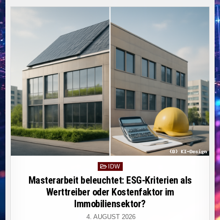
SCHUTZ
SENSIBLER
DATEN
BEI
DER
NUTZUNG
GENERATIVER
KI
DURCH
AUTOMATISIERTE
ANONYMISIERUNG.
Posted
IDW
in
Masterarbeit beleuchtet: ESG-Kriterien als
Werttreiber oder Kostenfaktor im
Immobiliensektor?
4. AUGUST 2026