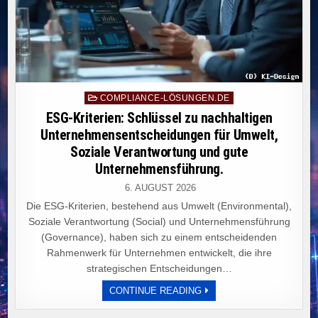
Posted
COMPLIANCE-LÖSUNGEN.DE
in
ESG-Kriterien: Schlüssel zu nachhaltigen
Unternehmensentscheidungen für Umwelt,
Soziale Verantwortung und gute
Unternehmensführung.
6. AUGUST 2026
Die ESG-Kriterien, bestehend aus Umwelt (Environmental),
Soziale Verantwortung (Social) und Unternehmensführung
(Governance), haben sich zu einem entscheidenden
Rahmenwerk für Unternehmen entwickelt, die ihre
strategischen Entscheidungen…
ESG-
CONTINUE READING
KRITERIEN:
SCHLÜSSEL
ZU