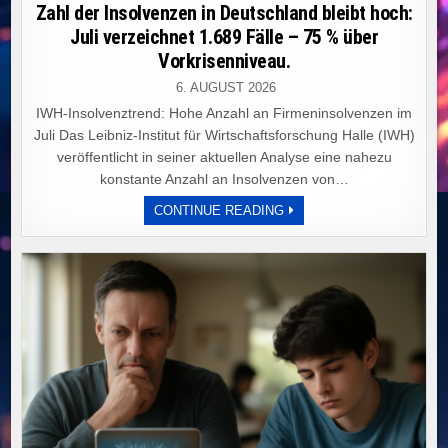
in
Zahl der Insolvenzen in Deutschland bleibt hoch:
Juli verzeichnet 1.689 Fälle – 75 % über
Vorkrisenniveau.
6. AUGUST 2026
IWH-Insolvenztrend: Hohe Anzahl an Firmeninsolvenzen im
Juli Das Leibniz-Institut für Wirtschaftsforschung Halle (IWH)
veröffentlicht in seiner aktuellen Analyse eine nahezu
konstante Anzahl an Insolvenzen von…
ZAHL
CONTINUE READING
DER
INSOLVENZEN
IN
DEUTSCHLAND
BLEIBT
HOCH:
JULI
VERZEICHNET
1.689
FÄLLE
–
75
%
ÜBER
VORKRISENNIVEAU.