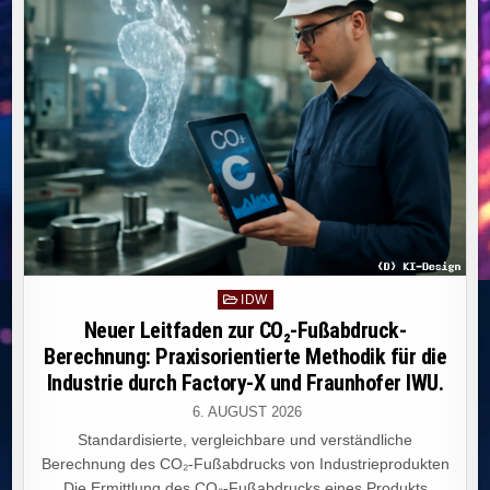
NUTZUNG
VON
KI
FÜR
HAUSAUFGABEN
UND
LERNHILFEN.
Posted
IDW
in
Neuer Leitfaden zur CO₂-Fußabdruck-
Berechnung: Praxisorientierte Methodik für die
Industrie durch Factory-X und Fraunhofer IWU.
6. AUGUST 2026
Standardisierte, vergleichbare und verständliche
Berechnung des CO₂-Fußabdrucks von Industrieprodukten
Die Ermittlung des CO₂-Fußabdrucks eines Produkts