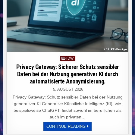
Posted
IDW
in
Privacy Gateway: Sicherer Schutz sensibler
Daten bei der Nutzung generativer KI durch
automatisierte Anonymisierung.
5. AUGUST 2026
Privacy Gateway: Schutz sensibler Daten bei der Nutzung
generativer KI Generative Künstliche Intelligenz (KI), wie
beispielsweise ChatGPT, findet sowohl im beruflichen als
auch im privaten…
PRIVACY
CONTINUE READING
GATEWAY:
SICHERER