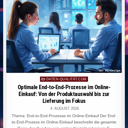
UND
ZUSAMMENARBEIT
ZWISCHEN
TEAMS.
Posted
DATEN-QUALITÄT.COM
in
Optimale End-to-End-Prozesse im Online-
Einkauf: Von der Produktauswahl bis zur
Lieferung im Fokus
4. AUGUST 2026
Thema: End-to-End-Prozesse im Online-Einkauf Der End-
to-End-Prozess im Online-Einkauf beschreibt die gesamte