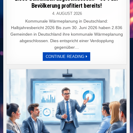
Bevölkerung profitiert bereits!
4. AUGUST 2026
Kommunale Wärmeplanung in Deutschland:
Halbjahresbericht 2026 Bis zum 30. Juni 2026 haben 2.836
Gemeinden in Deutschland ihre kommunale Wärmeplanung
abgeschlossen. Dies entspricht einer Verdopplung
gegenüber…
DEUTSCHE
CONTINUE READING
KOMMUNEN
VERDOPPELN
WÄRMEPLÄNE:
2.836
GEMEINDEN
ABGESCHLOSSSEN
–
56%
DER
BEVÖLKERUNG
PROFITIERT
BEREITS!