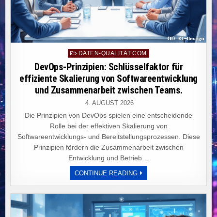
Posted
DATEN-QUALITÄT.COM
in
DevOps-Prinzipien: Schlüsselfaktor für
effiziente Skalierung von Softwareentwicklung
und Zusammenarbeit zwischen Teams.
4. AUGUST 2026
Die Prinzipien von DevOps spielen eine entscheidende
Rolle bei der effektiven Skalierung von
Softwareentwicklungs- und Bereitstellungsprozessen. Diese
Prinzipien fördern die Zusammenarbeit zwischen
Entwicklung und Betrieb…
DEVOPS-
CONTINUE READING
PRINZIPIEN:
SCHLÜSSELFAKTOR
FÜR
EFFIZIENTE
SKALIERUNG
VON
SOFTWAREENTWICKLUN