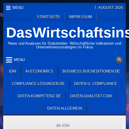
Skip
MENU
7. AUGUST 2026
to
STARTSEITE
IMPRESSUM
content
DasWirtschaftsins
News und Analysen für Stakeholder: Wirtschaftliche Indikatoren und
Unternehmensstrategien im Fokus
MENU
IDW
AI-ECONOMICS
BUSINESS.BUCHEDITIONEN.DE
COMPLIANCE-LÖSUNGEN.DE
DATEN U. COMPLIANCE
DATEN-KOMPETENZ.DE
DATEN-QUALITÄT.COM
DATEN ALLGEMEIN
POSTED
IDW