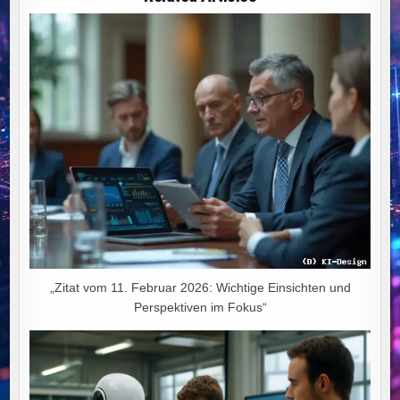
WEG
IN
DEN
WIRTSCHAFTLICHEN
NIEDERGANG
„Zitat vom 11. Februar 2026: Wichtige Einsichten und
Perspektiven im Fokus“