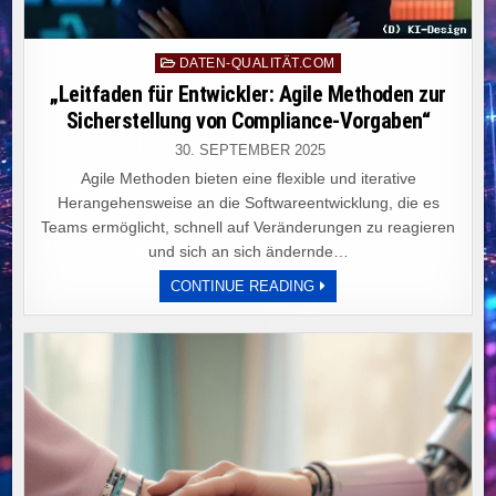
Posted
DATEN-QUALITÄT.COM
in
„Leitfaden für Entwickler: Agile Methoden zur
Sicherstellung von Compliance-Vorgaben“
30. SEPTEMBER 2025
Agile Methoden bieten eine flexible und iterative
Herangehensweise an die Softwareentwicklung, die es
Teams ermöglicht, schnell auf Veränderungen zu reagieren
und sich an sich ändernde…
„LEITFADEN
CONTINUE READING
FÜR
ENTWICKLER:
AGILE
METHODEN
ZUR
SICHERSTELLUNG
VON
COMPLIANCE-
VORGABEN“