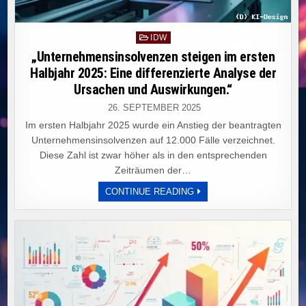
Posted
IDW
in
„Unternehmensinsolvenzen steigen im ersten
Halbjahr 2025: Eine differenzierte Analyse der
Ursachen und Auswirkungen.“
26. SEPTEMBER 2025
Im ersten Halbjahr 2025 wurde ein Anstieg der beantragten
Unternehmensinsolvenzen auf 12.000 Fälle verzeichnet.
Diese Zahl ist zwar höher als in den entsprechenden
Zeiträumen der…
„UNTERNEHMENSINSOLV
CONTINUE READING
STEIGEN
IM
ERSTEN
HALBJAHR
2025:
EINE
DIFFERENZIERTE
ANALYSE
DER
URSACHEN
UND
AUSWIRKUNGEN.“