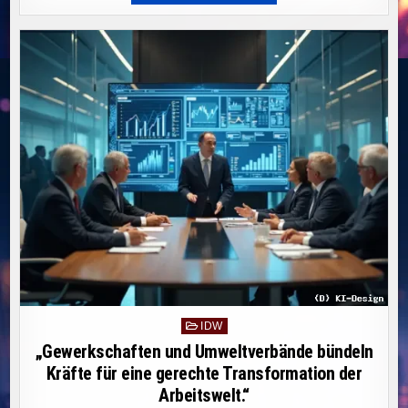
2025:
AUSWIRKUNGEN
AUF
OSTDEUTSCHLANDS
WIRTSCHAFT
IM
FOKUS“
Posted
IDW
in
„Gewerkschaften und Umweltverbände bündeln
Kräfte für eine gerechte Transformation der
Arbeitswelt.“