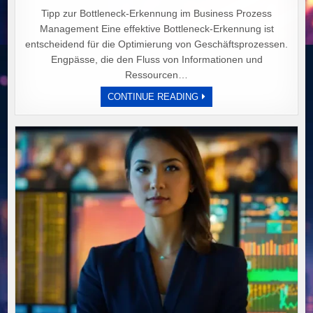
Tipp zur Bottleneck-Erkennung im Business Prozess
Management Eine effektive Bottleneck-Erkennung ist
entscheidend für die Optimierung von Geschäftsprozessen.
Engpässe, die den Fluss von Informationen und
Ressourcen…
„EMPFEHLUNG
CONTINUE READING
ZUR
OPTIMALEN
RESSOURCENNUTZUNG:
TIPPS
AM
29.
SEPTEMBER
2025
VERÖFFENTLICHT.“