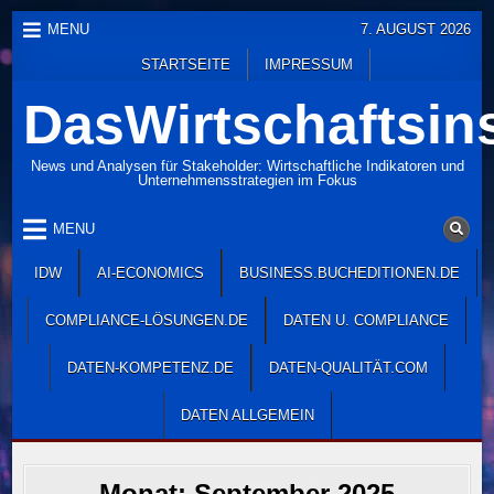
Skip
MENU
7. AUGUST 2026
to
STARTSEITE
IMPRESSUM
content
DasWirtschaftsins
News und Analysen für Stakeholder: Wirtschaftliche Indikatoren und
Unternehmensstrategien im Fokus
MENU
IDW
AI-ECONOMICS
BUSINESS.BUCHEDITIONEN.DE
COMPLIANCE-LÖSUNGEN.DE
DATEN U. COMPLIANCE
DATEN-KOMPETENZ.DE
DATEN-QUALITÄT.COM
DATEN ALLGEMEIN
Monat:
September 2025