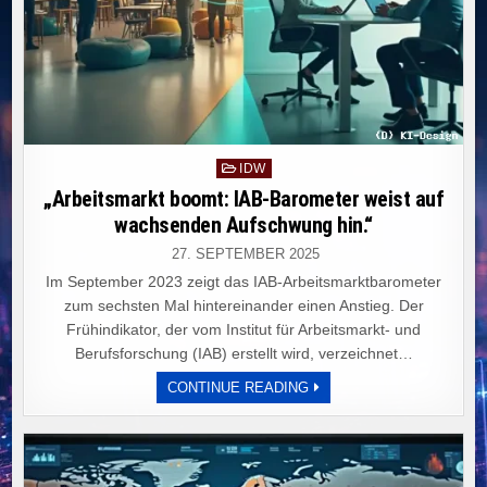
Posted
IDW
in
„Arbeitsmarkt boomt: IAB-Barometer weist auf
wachsenden Aufschwung hin.“
27. SEPTEMBER 2025
Im September 2023 zeigt das IAB-Arbeitsmarktbarometer
zum sechsten Mal hintereinander einen Anstieg. Der
Frühindikator, der vom Institut für Arbeitsmarkt- und
Berufsforschung (IAB) erstellt wird, verzeichnet…
„ARBEITSMARKT
CONTINUE READING
BOOMT:
IAB-
BAROMETER
WEIST
AUF
WACHSENDEN
AUFSCHWUNG