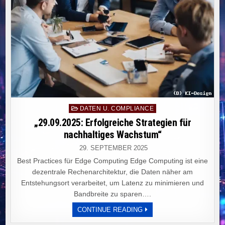
Posted
DATEN U. COMPLIANCE
in
„29.09.2025: Erfolgreiche Strategien für
nachhaltiges Wachstum“
29. SEPTEMBER 2025
Best Practices für Edge Computing Edge Computing ist eine
dezentrale Rechenarchitektur, die Daten näher am
Entstehungsort verarbeitet, um Latenz zu minimieren und
Bandbreite zu sparen….
„29.09.2025:
CONTINUE READING
ERFOLGREICHE
STRATEGIEN