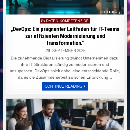
Posted
DATEN-KOMPETENZ.DE
in
„DevOps: Ein prägnanter Leitfaden für IT-Teams
zur effizienten Modernisierung und
transformation.“
29. SEPTEMBER 2025
Die zunehmende Digitalisierung zwingt Unternehmen dazu,
ihre IT-Strukturen ständig zu modernisieren und
anzupassen. DevOps spielt dabei eine entscheidende Rolle,
da es die Zusammenarbeit zwischen Entwicklung…
„DEVOPS:
CONTINUE READING
EIN
PRÄGNANTER
LEITFADEN
FÜR
IT-
TEAMS
ZUR
EFFIZIENTEN
MODERNISIERUNG
UND
TRANSFORMATION.“