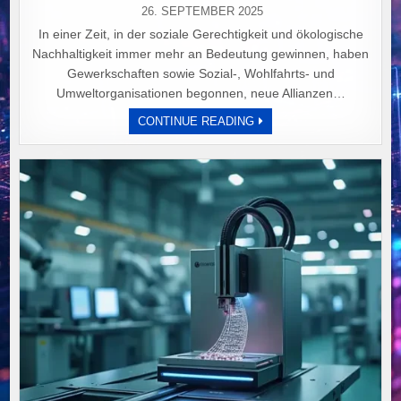
26. SEPTEMBER 2025
In einer Zeit, in der soziale Gerechtigkeit und ökologische
Nachhaltigkeit immer mehr an Bedeutung gewinnen, haben
Gewerkschaften sowie Sozial-, Wohlfahrts- und
Umweltorganisationen begonnen, neue Allianzen…
„GEWERKSCHAFTEN
CONTINUE READING
UND
UMWELTVERBÄNDE
BÜNDELN
KRÄFTE
FÜR
EINE
GERECHTE
TRANSFORMATION
DER
ARBEITSWELT.“