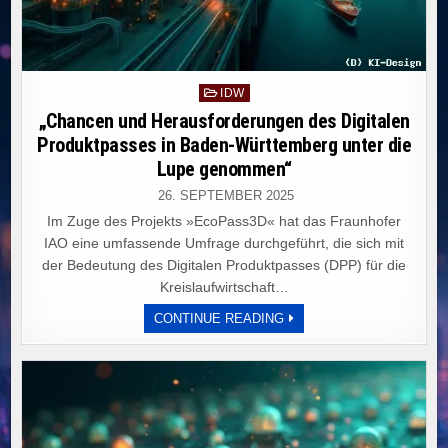
Posted
IDW
in
„Chancen und Herausforderungen des Digitalen
Produktpasses in Baden-Württemberg unter die
Lupe genommen“
26. SEPTEMBER 2025
Im Zuge des Projekts »EcoPass3D« hat das Fraunhofer
IAO eine umfassende Umfrage durchgeführt, die sich mit
der Bedeutung des Digitalen Produktpasses (DPP) für die
Kreislaufwirtschaft…
„CHANCEN
CONTINUE READING
UND
HERAUSFORDERUNGEN
DES
DIGITALEN
PRODUKTPASSES
IN
BADEN-
WÜRTTEMBERG
UNTER
DIE