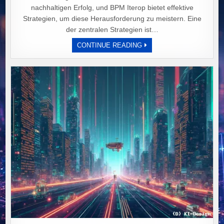
nachhaltigen Erfolg, und BPM Iterop bietet effektive
Strategien, um diese Herausforderung zu meistern. Eine
der zentralen Strategien ist…
„MIT
CONTINUE READING
BPM
ITEROP:
ERFOLGREICHE
SKALIERUNG
FÜR
UNTERNEHMEN
LEICHT
GEMACHT!“