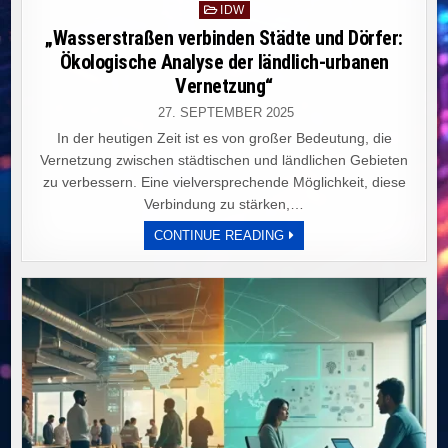
Posted
IDW
in
„Wasserstraßen verbinden Städte und Dörfer:
Ökologische Analyse der ländlich-urbanen
Vernetzung“
27. SEPTEMBER 2025
In der heutigen Zeit ist es von großer Bedeutung, die
Vernetzung zwischen städtischen und ländlichen Gebieten
zu verbessern. Eine vielversprechende Möglichkeit, diese
Verbindung zu stärken,…
„WASSERSTRASSEN V
CONTINUE READING
ERBINDEN S
TÄDTE U
ND D
ÖRFER: Ö
KOLOGISCHE A
NALYSE D
ER L
ÄNDLICH-U
RBANEN V
ERNETZUNG“