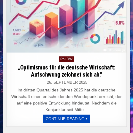
Posted
IDW
in
„Optimismus für die deutsche Wirtschaft:
Aufschwung zeichnet sich ab.“
26. SEPTEMBER 2025
Im dritten Quartal des Jahres 2025 hat die deutsche
Wirtschaft einen entscheidenden Wendepunkt erreicht, der
auf eine positive Entwicklung hindeutet. Nachdem die
Konjunktur seit Mitte…
„OPTIMISMUS
CONTINUE READING
FÜR
DIE
DEUTSCHE