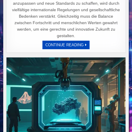
anzupassen und neue Standards zu schaffen, wird durch
vielfältige internationale Regelungen und gesellschaftliche
Bedenken verstärkt. Gleichzeitig muss die Balance
zwischen Fortschritt und menschlichen Werten gewahrt
werden, um eine gerechte und innovative Zukunft zu
gestalten.
„ROBOTIK
CONTINUE READING
IM
GESETZ:
BRAUCHT
DIE
POLITIK
MEHR
PRAXIS
STATT
THEORIE?“