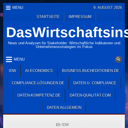
Skip
MENU
9. AUGUST 2026
to
STARTSEITE
IMPRESSUM
content
DasWirtschaftsins
News und Analysen für Stakeholder: Wirtschaftliche Indikatoren und
Unternehmensstrategien im Fokus
MENU
IDW
AI-ECONOMICS
BUSINESS.BUCHEDITIONEN.DE
COMPLIANCE-LÖSUNGEN.DE
DATEN U. COMPLIANCE
DATEN-KOMPETENZ.DE
DATEN-QUALITÄT.COM
DATEN ALLGEMEIN
POSTED
IDW