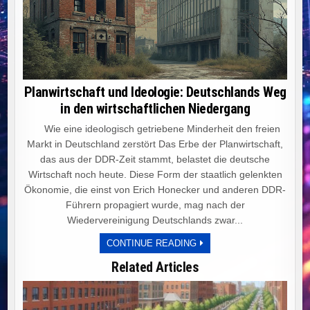
Planwirtschaft und Ideologie: Deutschlands Weg
in den wirtschaftlichen Niedergang
Wie eine ideologisch getriebene Minderheit den freien
Markt in Deutschland zerstört Das Erbe der Planwirtschaft,
das aus der DDR-Zeit stammt, belastet die deutsche
Wirtschaft noch heute. Diese Form der staatlich gelenkten
Ökonomie, die einst von Erich Honecker und anderen DDR-
Führern propagiert wurde, mag nach der
Wiedervereinigung Deutschlands zwar...
PLANWIRTSCHAFT
CONTINUE READING
UND
IDEOLOGIE:
Related Articles
DEUTSCHLANDS
WEG
IN
DEN
WIRTSCHAFTLICHEN