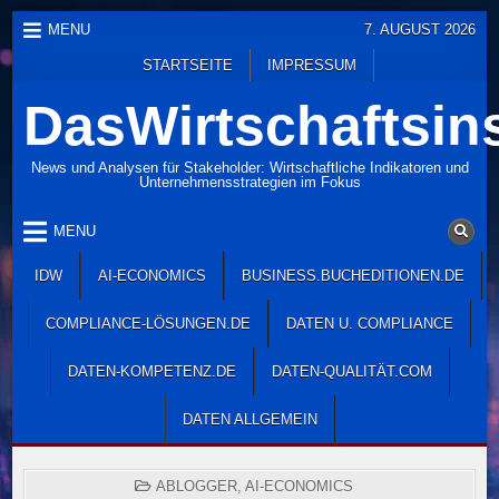
Skip
MENU
7. AUGUST 2026
to
STARTSEITE
IMPRESSUM
content
DasWirtschaftsins
News und Analysen für Stakeholder: Wirtschaftliche Indikatoren und
Unternehmensstrategien im Fokus
MENU
IDW
AI-ECONOMICS
BUSINESS.BUCHEDITIONEN.DE
COMPLIANCE-LÖSUNGEN.DE
DATEN U. COMPLIANCE
DATEN-KOMPETENZ.DE
DATEN-QUALITÄT.COM
DATEN ALLGEMEIN
POSTED
ABLOGGER
,
AI-ECONOMICS