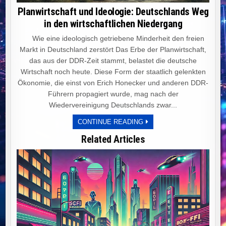
Planwirtschaft und Ideologie: Deutschlands Weg
in den wirtschaftlichen Niedergang
Wie eine ideologisch getriebene Minderheit den freien
Markt in Deutschland zerstört Das Erbe der Planwirtschaft,
das aus der DDR-Zeit stammt, belastet die deutsche
Wirtschaft noch heute. Diese Form der staatlich gelenkten
Ökonomie, die einst von Erich Honecker und anderen DDR-
Führern propagiert wurde, mag nach der
Wiedervereinigung Deutschlands zwar...
PLANWIRTSCHAFT
CONTINUE READING
UND
IDEOLOGIE:
Related Articles
DEUTSCHLANDS
WEG
IN
DEN
WIRTSCHAFTLICHEN
NIEDERGANG