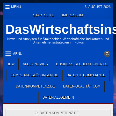
Skip
MENU
6. AUGUST 2026
to
STARTSEITE
IMPRESSUM
content
DasWirtschaftsins
News und Analysen für Stakeholder: Wirtschaftliche Indikatoren und
Unternehmensstrategien im Fokus
MENU
IDW
AI-ECONOMICS
BUSINESS.BUCHEDITIONEN.DE
COMPLIANCE-LÖSUNGEN.DE
DATEN U. COMPLIANCE
DATEN-KOMPETENZ.DE
DATEN-QUALITÄT.COM
DATEN ALLGEMEIN
POSTED
DATEN-KOMPETENZ.DE