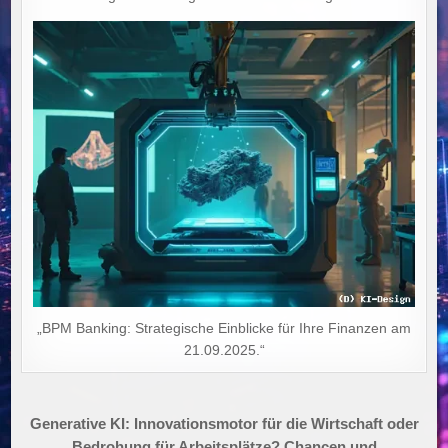
„BPM Banking: Strategische Einblicke für Ihre Finanzen am
21.09.2025.“
Beitragsnavigation
Generative KI: Innovationsmotor für die Wirtschaft oder
Bedrohung für Arbeitsplätze? Chancen und