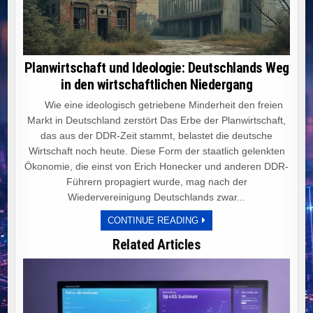
Planwirtschaft und Ideologie: Deutschlands Weg
in den wirtschaftlichen Niedergang
Wie eine ideologisch getriebene Minderheit den freien
Markt in Deutschland zerstört Das Erbe der Planwirtschaft,
das aus der DDR-Zeit stammt, belastet die deutsche
Wirtschaft noch heute. Diese Form der staatlich gelenkten
Ökonomie, die einst von Erich Honecker und anderen DDR-
Führern propagiert wurde, mag nach der
Wiedervereinigung Deutschlands zwar...
PLANWIRTSCHAFT
CONTINUE READING
UND
IDEOLOGIE:
Related Articles
DEUTSCHLANDS
WEG
IN
DEN
WIRTSCHAFTLICHEN
NIEDERGANG