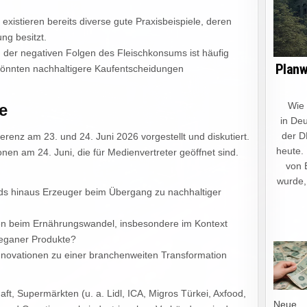
existieren bereits diverse gute Praxisbeispiele, deren
ng besitzt.
er negativen Folgen des Fleischkonsums ist häufig
Planw
 könnten nachhaltigere Kaufentscheidungen
Wie ein
e
in Deu
der D
renz am 23. und 24. Juni 2026 vorgestellt und diskutiert.
heute.
nen am 24. Juni, die für Medienvertreter geöffnet sind.
von 
wurde,
ds hinaus Erzeuger beim Übergang zu nachhaltiger
ten beim Ernährungswandel, insbesondere im Kontext
veganer Produkte?
nnovationen zu einer branchenweiten Transformation
ft, Supermärkten (u. a. Lidl, ICA, Migros Türkei, Axfood,
Neue