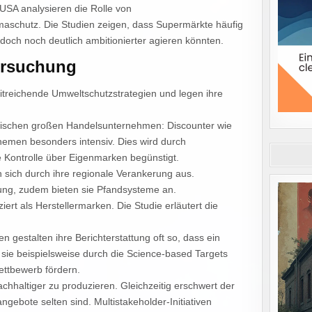
USA analysieren die Rolle von
maschutz. Die Studien zeigen, dass Supermärkte häufig
och noch deutlich ambitionierter agieren könnten.
tersuchung
treichende Umweltschutzstrategien und legen ihre
wischen großen Handelsunternehmen: Discounter wie
themen besonders intensiv. Dies wird durch
ke Kontrolle über Eigenmarken begünstigt.
ich durch ihre regionale Verankerung aus.
fung, zudem bieten sie Pfandsysteme an.
ert als Herstellermarken. Die Studie erläutert die
 gestalten ihre Berichterstattung oft so, dass ein
e sie beispielsweise durch die Science-based Targets
wettbewerb fördern.
chhaltiger zu produzieren. Gleichzeitig erschwert der
ebote selten sind. Multistakeholder-Initiativen