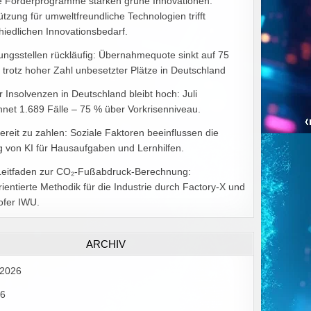
e Förderprogramme stärken grüne Innovationen:
ützung für umweltfreundliche Technologien trifft
hiedlichen Innovationsbedarf.
ungsstellen rückläufig: Übernahmequote sinkt auf 75
 trotz hoher Zahl unbesetzter Plätze in Deutschland
r Insolvenzen in Deutschland bleibt hoch: Juli
hnet 1.689 Fälle – 75 % über Vorkrisenniveau.
bereit zu zahlen: Soziale Faktoren beeinflussen die
 von KI für Hausaufgaben und Lernhilfen.
Leitfaden zur CO₂-Fußabdruck-Berechnung:
rientierte Methodik für die Industrie durch Factory-X und
ofer IWU.
ARCHIV
 2026
26