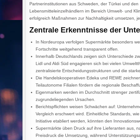
Partnerinstitutionen aus Schweden, der Türkei und den 
Lebensmitteleinzelhändlern im Bereich Umwelt- und Kli
erfolgreich Maßnahmen zur Nachhaltigkeit umsetzen, jed
Zentrale Erkenntnisse der Un
In Nordeuropa verfolgen Supermärkte besonders wei
Fortschritte weitgehend transparent offen.
Innerhalb Deutschlands zeigen sich Unterschiede z
Lidl und Aldi Süd engagieren sich bei vielen Umwelt
zentralisierte Entscheidungsstrukturen und die star
Die Handelskooperativen Edeka und REWE zeichnen s
Teilautonome Filialen fördern die regionale Beschaf
Eigenmarken werden im Durchschnitt strenger zertifizi
zugrundeliegenden Ursachen.
Berichtspflichten weisen Schwächen auf: Unternehmen
Vergleich erschwert wird. Einheitliche Standards, wi
Initiative etabliert werden, könnten den Innovations
Supermärkte üben Druck auf ihre Lieferanten aus, na
Preisdruck die Umsetzung, während Unterstützungsang