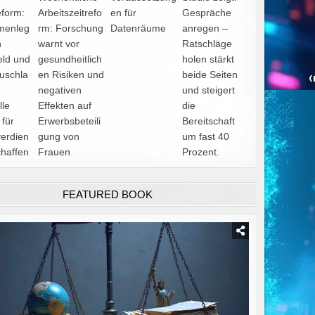
eform:
Arbeitszeitrefo
en für
Gespräche
menleg
rm: Forschung
Datenräume
anregen –
n
warnt vor
Ratschläge
ld und
gesundheitlich
holen stärkt
uschla
en Risiken und
beide Seiten
negativen
und steigert
lle
Effekten auf
die
 für
Erwerbsbeteili
Bereitschaft
erdien
gung von
um fast 40
haffen
Frauen
Prozent.
FEATURED BOOK