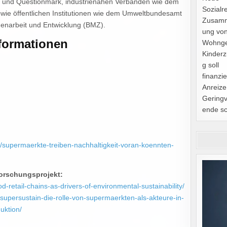
am und Questionmark, industrienahen Verbänden wie dem
Sozialr
wie öffentlichen Institutionen wie dem Umweltbundesamt
Zusam
enarbeit und Entwicklung (BMZ).
ung vo
formationen
Wohnge
Kinderz
g soll
finanzie
Anreize
Geringv
ende sc
n/supermaerkte-treiben-nachhaltigkeit-voran-koennten-
Forschungsprojekt:
d-retail-chains-as-drivers-of-environmental-sustainability/
/supersustain-die-rolle-von-supermaerkten-als-akteure-in-
uktion/