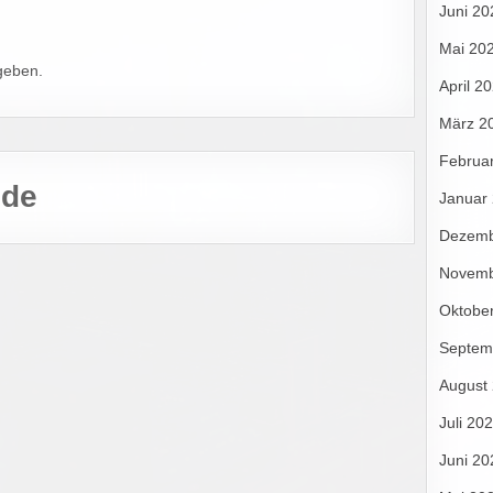
Juni 20
Mai 20
geben.
April 2
März 2
Februa
.de
Januar
Dezemb
Novemb
Oktobe
Septem
August
Juli 20
Juni 20