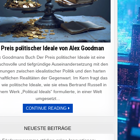
 Preis politischer Ideale von Alex Goodman
 Goodmans Buch Der Preis politischer Ideale ist eine
chsvolle und tiefgründige Auseinandersetzung mit den
ungen zwischen idealistischer Politik und den harten
haftlichen Realitäten der Gegenwart. Im Kern fragt das
 wie politische Ideale, wie sie etwa Bertrand Russell in
nem Werk „Political Ideals“ formulierte, in einer Welt
umgesetzt...
DER
CONTINUE READING
PREIS
POLITISCHER
IDEALE
VON
NEUESTE BEITRÄGE
ALEX
GOODMAN