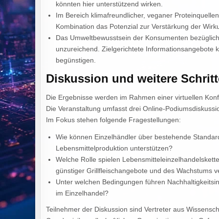
könnten hier unterstützend wirken.
Im Bereich klimafreundlicher, veganer Proteinquellen 
Kombination das Potenzial zur Verstärkung der Wirku
Das Umweltbewusstsein der Konsumenten bezüglich d
unzureichend. Zielgerichtete Informationsangebote
begünstigen.
Diskussion und weitere Schritt
Die Ergebnisse werden im Rahmen einer virtuellen Konfe
Die Veranstaltung umfasst drei Online-Podiumsdiskussio
Im Fokus stehen folgende Fragestellungen:
Wie können Einzelhändler über bestehende Standar
Lebensmittelproduktion unterstützen?
Welche Rolle spielen Lebensmitteleinzelhandelsket
günstiger Grillfleischangebote und des Wachstums 
Unter welchen Bedingungen führen Nachhaltigkeitsi
im Einzelhandel?
Teilnehmer der Diskussion sind Vertreter aus Wissenscha