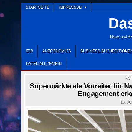
Skip
STARTSEITE
IMPRESSUM
to
Das
content
News und Ana
IDW
AI-ECONOMICS
BUSINESS.BUCHEDITIONE
DATEN ALLGEMEIN
Supermärkte als Vorreiter für N
Engagement erk
19. JU