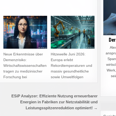
Der
Alex
anspru
Neue Erkenntnisse über
Hitzewelle Juni 2026:
Spann
Demenzrisiko:
Europa erlebt
wirtsc
Wirtschaftswissenschaften
Rekordtemperaturen und
Werk,
tragen zu medizinischer
massiv gesundheitliche
sei
Forschung bei
sowie Umweltfolgen
ESiP Analyzer: Effiziente Nutzung erneuerbarer
Energien in Fabriken zur Netzstabilität und
Leistungsspitzenreduktion optimiert! →