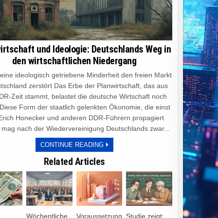
irtschaft und Ideologie: Deutschlands Weg in
den wirtschaftlichen Niedergang
e ideologisch getriebene Minderheit den freien Markt
tschland zerstört Das Erbe der Planwirtschaft, das aus
DR-Zeit stammt, belastet die deutsche Wirtschaft noch
 Diese Form der staatlich gelenkten Ökonomie, die einst
Erich Honecker und anderen DDR-Führern propagiert
 mag nach der Wiedervereinigung Deutschlands zwar...
PLANWIRTSCHAFT
CONTINUE READING
UND
IDEOLOGIE:
Related Articles
DEUTSCHLANDS
WEG
IN
DEN
WIRTSCHAFTLICHEN
NIEDERGANG
Wöchentliche
Voraussetzung
Studie zeigt: