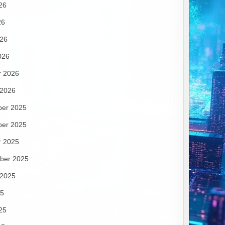
26
26
026
026
r 2026
 2026
er 2025
er 2025
r 2025
ber 2025
 2025
25
25