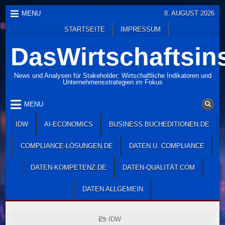
Skip
MENU
8. AUGUST 2026
to
STARTSEITE
IMPRESSUM
content
DasWirtschaftsins
News und Analysen für Stakeholder: Wirtschaftliche Indikatoren und
Unternehmensstrategien im Fokus
MENU
IDW
AI-ECONOMICS
BUSINESS.BUCHEDITIONEN.DE
COMPLIANCE-LÖSUNGEN.DE
DATEN U. COMPLIANCE
DATEN-KOMPETENZ.DE
DATEN-QUALITÄT.COM
DATEN ALLGEMEIN
POSTED
IDW