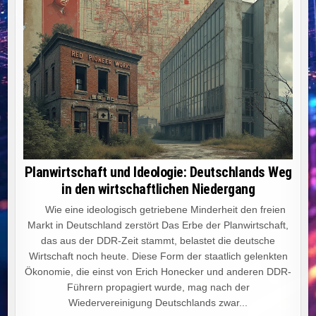
Planwirtschaft und Ideologie: Deutschlands Weg
in den wirtschaftlichen Niedergang
Wie eine ideologisch getriebene Minderheit den freien
Markt in Deutschland zerstört Das Erbe der Planwirtschaft,
das aus der DDR-Zeit stammt, belastet die deutsche
Wirtschaft noch heute. Diese Form der staatlich gelenkten
Ökonomie, die einst von Erich Honecker und anderen DDR-
Führern propagiert wurde, mag nach der
Wiedervereinigung Deutschlands zwar...