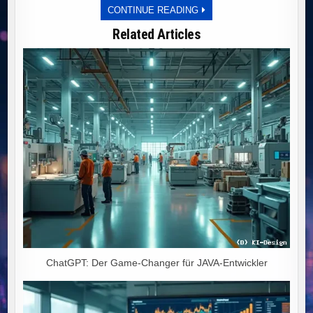
PLANWIRTSCHAFT
CONTINUE READING
UND
IDEOLOGIE:
Related Articles
DEUTSCHLANDS
WEG
IN
DEN
WIRTSCHAFTLICHEN
NIEDERGANG
ChatGPT: Der Game-Changer für JAVA-Entwickler