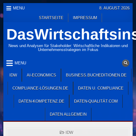
Skip
MENU
8. AUGUST 2026
to
STARTSEITE
IMPRESSUM
content
DasWirtschaftsins
News und Analysen für Stakeholder: Wirtschaftliche Indikatoren und
Unternehmensstrategien im Fokus
MENU
IDW
AI-ECONOMICS
BUSINESS.BUCHEDITIONEN.DE
COMPLIANCE-LÖSUNGEN.DE
DATEN U. COMPLIANCE
DATEN-KOMPETENZ.DE
DATEN-QUALITÄT.COM
DATEN ALLGEMEIN
POSTED
IDW