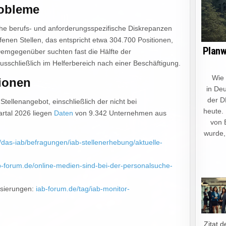
robleme
liche berufs- und anforderungsspezifische Diskrepanzen
ffenen Stellen, das entspricht etwa 304.700 Positionen,
Planw
emgegenüber suchten fast die Hälfte der
sschließlich im Helferbereich nach einer Beschäftigung.
Wie ein
ionen
in Deu
der D
tellenangebot, einschließlich der nicht bei
heute.
artal 2026 liegen
Daten
von 9.342 Unternehmen aus
von 
wurde,
/das-iab/befragungen/iab-stellenerhebung/aktuelle-
b-forum.de/online-medien-sind-bei-der-personalsuche-
lisierungen:
iab-forum.de/tag/iab-monitor-
„Zitat d