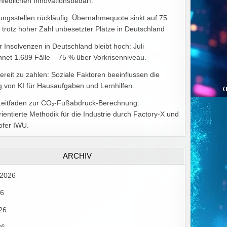
hiedlichen Innovationsbedarf.
ungsstellen rückläufig: Übernahmequote sinkt auf 75
 trotz hoher Zahl unbesetzter Plätze in Deutschland
r Insolvenzen in Deutschland bleibt hoch: Juli
hnet 1.689 Fälle – 75 % über Vorkrisenniveau.
bereit zu zahlen: Soziale Faktoren beeinflussen die
 von KI für Hausaufgaben und Lernhilfen.
Leitfaden zur CO₂-Fußabdruck-Berechnung:
rientierte Methodik für die Industrie durch Factory-X und
ofer IWU.
ARCHIV
 2026
26
26