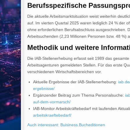
Berufsspezifische Passungsp
Die aktuelle Arbeitsmarktsituation weist weiterhin deut
auf. Im vierten Quartal 2025 waren lediglich 24 % der o
ohne erforderlichen Berufsabschluss ausgeschrieben. D
Arbeitsuchenden (2,23 Millionen Personen bzw. 48 %) au
Methodik und weitere Informat
Die IAB-Stellenerhebung erfasst seit 1989 das gesamte S
Arbeitsagenturen gemeldeten Stellen. Für das erste Qu
verschiedenen Wirtschaftsbereichen vor.
Aktuelle Ergebnisse der IAB-Stellenerhebung:
iab.de
ergebnisse/
Ergänzender Beitrag zum Thema Personalsuche:
ia
auf-dem-vormarsch/
IAB-Monitor Arbeitskräftebedarf mit laufenden Aktua
arbeitskraeftebedarf/
Auch interessant: Buisiness.Bucheditionen