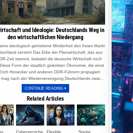
irtschaft und Ideologie: Deutschlands Weg in
den wirtschaftlichen Niedergang
e ideologisch getriebene Minderheit den freien Markt
tschland zerstört Das Erbe der Planwirtschaft, das aus
DR-Zeit stammt, belastet die deutsche Wirtschaft noch
 Diese Form der staatlich gelenkten Ökonomie, die einst
Erich Honecker und anderen DDR-Führern propagiert
 mag nach der Wiedervereinigung Deutschlands zwar...
PLANWIRTSCHAFT
CONTINUE READING
UND
IDEOLOGIE:
Related Articles
DEUTSCHLANDS
WEG
IN
DEN
WIRTSCHAFTLICHEN
NIEDERGANG
es
Cyberversiche
Flexible
„Starke