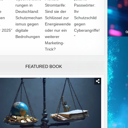
rungen in
Stromtarife:
Passwörter:
e
Deutschland:
Sind sie der
Ihr
ken
Schutzmechan
Schlüssel zur
Schutzschild
.
ismus gegen
Energiewende
gegen
r 2025“
digitale
oder nur ein
Cyberangriffe!
Bedrohungen
weiterer
“
Marketing-
Trick?
FEATURED BOOK