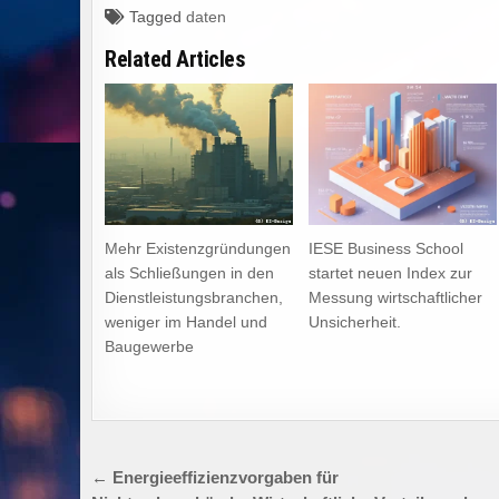
Tagged
daten
Related Articles
Mehr Existenzgründungen
IESE Business School
als Schließungen in den
startet neuen Index zur
Dienstleistungsbranchen,
Messung wirtschaftlicher
weniger im Handel und
Unsicherheit.
Baugewerbe
Beitragsnavigation
← Energieeffizienzvorgaben für