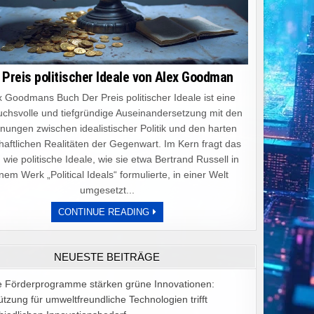
 Preis politischer Ideale von Alex Goodman
 Goodmans Buch Der Preis politischer Ideale ist eine
chsvolle und tiefgründige Auseinandersetzung mit den
ungen zwischen idealistischer Politik und den harten
haftlichen Realitäten der Gegenwart. Im Kern fragt das
 wie politische Ideale, wie sie etwa Bertrand Russell in
nem Werk „Political Ideals“ formulierte, in einer Welt
umgesetzt...
DER
CONTINUE READING
PREIS
POLITISCHER
IDEALE
VON
NEUESTE BEITRÄGE
ALEX
GOODMAN
e Förderprogramme stärken grüne Innovationen:
ützung für umweltfreundliche Technologien trifft