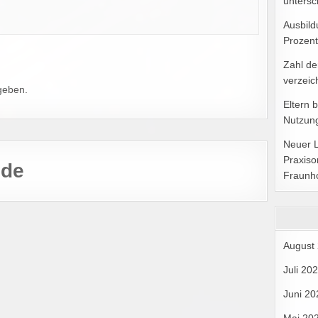
untersc
Ausbild
Prozent
Zahl de
verzeic
geben.
Eltern 
Nutzung
Neuer 
Praxiso
.de
Fraunh
August
Juli 20
Juni 20