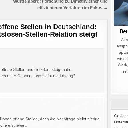
Württemberg: Forschung zu Dimethylether und
effizienteren Verfahren im Fokus →
offene Stellen in Deutschland:
Der
tslosen-Stellen-Relation steigt
Alex
anspru
Spann
wirtsc
Werk,
offene Stellen und trotzdem steigen die
sei
ach einer Chance – wo bleibt die Lösung?
Gezielt
lionen offene Stellen, doch die Nachfrage bleibt niedrig.
Unterst
uche erschwert.