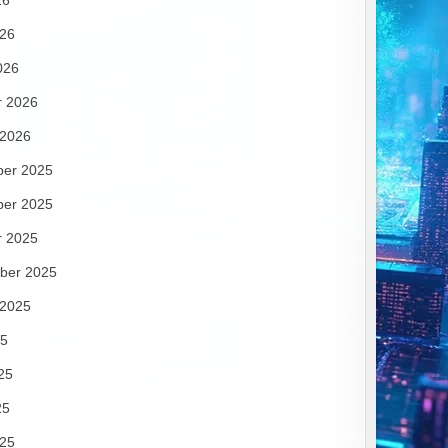
26
026
026
r 2026
 2026
er 2025
er 2025
r 2025
ber 2025
 2025
25
25
25
025