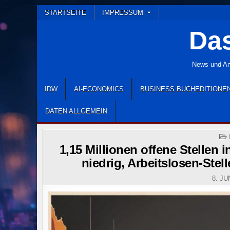
Skip
STARTSEITE
IMPRESSUM
to
Das
content
News und Ana
IDW
AI-ECONOMICS
BUSINESS.BUCHEDITIONE
DATEN ALLGEMEIN
1,15 Millionen offene Stellen 
niedrig, Arbeitslosen-Stell
8. JU