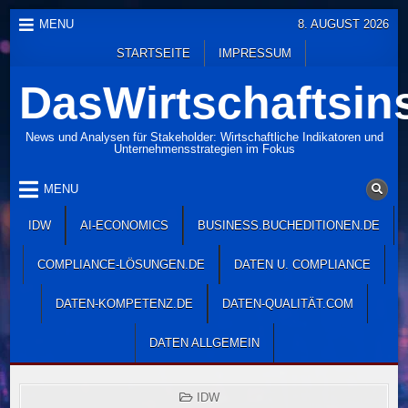
Skip
MENU
8. AUGUST 2026
to
STARTSEITE
IMPRESSUM
content
DasWirtschaftsins
News und Analysen für Stakeholder: Wirtschaftliche Indikatoren und
Unternehmensstrategien im Fokus
MENU
IDW
AI-ECONOMICS
BUSINESS.BUCHEDITIONEN.DE
COMPLIANCE-LÖSUNGEN.DE
DATEN U. COMPLIANCE
DATEN-KOMPETENZ.DE
DATEN-QUALITÄT.COM
DATEN ALLGEMEIN
POSTED
IDW