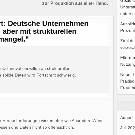
Gezielt
zur Produktion aus einer Hand. →
Unterst
untersc
rt: Deutsche Unternehmen
Ausbild
 aber mit strukturellen
Prozent
mangel.
”
Zahl de
verzeic
Eltern 
Nutzung
otz Innovationswillen an strukturellen
Neuer 
olide Daten wird Fortschritt schwierig.
Praxiso
Fraunh
August
ten Herausforderungen wirken eher wie Ausreden. Wenn
essen und Daten nicht so offensichtlich.
Juli 20