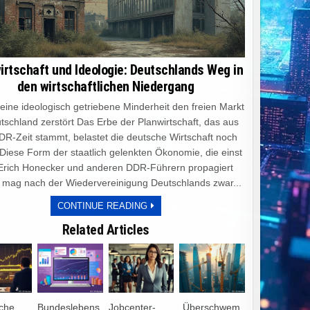
irtschaft und Ideologie: Deutschlands Weg in
den wirtschaftlichen Niedergang
e ideologisch getriebene Minderheit den freien Markt
tschland zerstört Das Erbe der Planwirtschaft, das aus
DR-Zeit stammt, belastet die deutsche Wirtschaft noch
 Diese Form der staatlich gelenkten Ökonomie, die einst
Erich Honecker und anderen DDR-Führern propagiert
 mag nach der Wiedervereinigung Deutschlands zwar...
PLANWIRTSCHAFT
CONTINUE READING
UND
IDEOLOGIE:
Related Articles
DEUTSCHLANDS
WEG
IN
DEN
WIRTSCHAFTLICHEN
NIEDERGANG
iche
Bundeslebens
Jobcenter-
„Überschwem