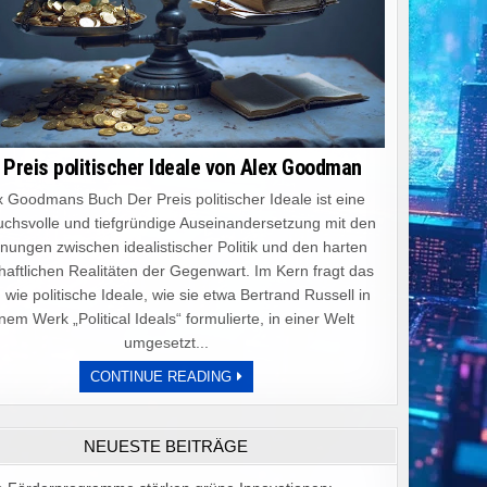
 Preis politischer Ideale von Alex Goodman
 Goodmans Buch Der Preis politischer Ideale ist eine
chsvolle und tiefgründige Auseinandersetzung mit den
ungen zwischen idealistischer Politik und den harten
haftlichen Realitäten der Gegenwart. Im Kern fragt das
 wie politische Ideale, wie sie etwa Bertrand Russell in
nem Werk „Political Ideals“ formulierte, in einer Welt
umgesetzt...
DER
CONTINUE READING
PREIS
POLITISCHER
IDEALE
VON
NEUESTE BEITRÄGE
ALEX
GOODMAN