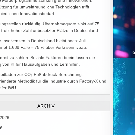
e Förderprogramme stärken grüne Innovationen:
ützung für umweltfreundliche Technologien trifft
hiedlichen Innovationsbedarf.
ungsstellen rückläufig: Übernahmequote sinkt auf 75
 trotz hoher Zahl unbesetzter Plätze in Deutschland
r Insolvenzen in Deutschland bleibt hoch: Juli
hnet 1.689 Fälle – 75 % über Vorkrisenniveau.
bereit zu zahlen: Soziale Faktoren beeinflussen die
 von KI für Hausaufgaben und Lernhilfen.
Leitfaden zur CO₂-Fußabdruck-Berechnung:
rientierte Methodik für die Industrie durch Factory-X und
ofer IWU.
ARCHIV
 2026
26