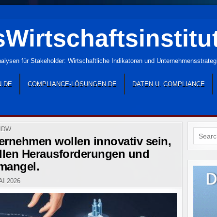
Wirtschaftsinstitu
lysen für Stakeholder: Wirtschaftliche Indikatoren und Unternehmensstrate
N.DE
COMPLIANCE-LÖSUNGEN.DE
DATEN U. COMPLIANCE
POSTED
IDW
Search
IN
ernehmen wollen innovativ sein,
for:
ellen Herausforderungen und
mangel.
AI 2026