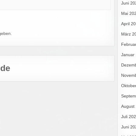
Juni 20
Mai 20
April 2
geben.
März 2
Februa
Januar
Dezemb
.de
Novemb
Oktobe
Septem
August
Juli 20
Juni 20