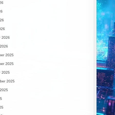
26
26
026
026
r 2026
 2026
er 2025
er 2025
r 2025
ber 2025
 2025
25
25