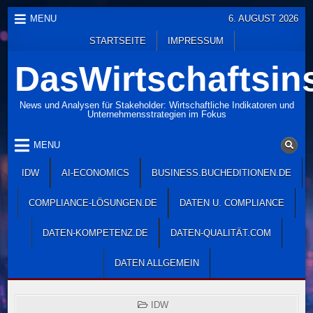
Skip
MENU
6. AUGUST 2026
to
STARTSEITE
IMPRESSUM
content
DasWirtschaftsins
News und Analysen für Stakeholder: Wirtschaftliche Indikatoren und
Unternehmensstrategien im Fokus
MENU
IDW
AI-ECONOMICS
BUSINESS.BUCHEDITIONEN.DE
COMPLIANCE-LÖSUNGEN.DE
DATEN U. COMPLIANCE
DATEN-KOMPETENZ.DE
DATEN-QUALITÄT.COM
DATEN ALLGEMEIN
POSTED
IDW