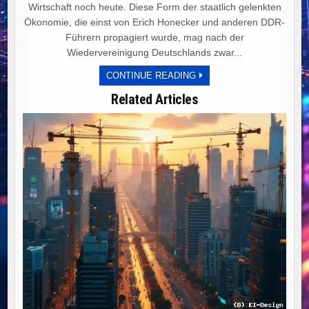
Wirtschaft noch heute. Diese Form der staatlich gelenkten
Ökonomie, die einst von Erich Honecker und anderen DDR-
Führern propagiert wurde, mag nach der
Wiedervereinigung Deutschlands zwar...
PLANWIRTSCHAFT
CONTINUE READING
UND
IDEOLOGIE:
Related Articles
DEUTSCHLANDS
WEG
IN
DEN
WIRTSCHAFTLICHEN
NIEDERGANG