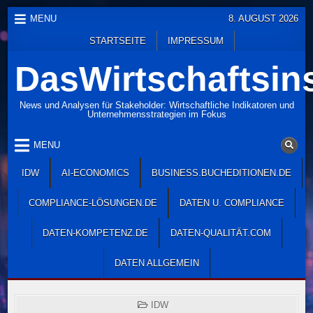
Skip
MENU
8. AUGUST 2026
to
STARTSEITE
IMPRESSUM
content
DasWirtschaftsins
News und Analysen für Stakeholder: Wirtschaftliche Indikatoren und
Unternehmensstrategien im Fokus
MENU
IDW
AI-ECONOMICS
BUSINESS.BUCHEDITIONEN.DE
COMPLIANCE-LÖSUNGEN.DE
DATEN U. COMPLIANCE
DATEN-KOMPETENZ.DE
DATEN-QUALITÄT.COM
DATEN ALLGEMEIN
POSTED
IDW