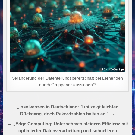
Veränderung der Datenteilungsbereitschaft bei Lernenden
durch Gruppendiskussionen**
Beitragsnavigation
„Insolvenzen in Deutschland: Juni zeigt leichten
Rückgang, doch Rekordzahlen halten an.“ →
← „Edge Computing: Unternehmen steigern Effizienz mit
optimierter Datenverarbeitung und schnelleren