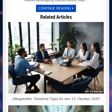
Wiedervereinigung Deutschlands zwar...
PLANWIRTSCHAFT
CONTINUE READING
UND
IDEOLOGIE:
Related Articles
DEUTSCHLANDS
WEG
IN
DEN
WIRTSCHAFTLICHEN
NIEDERGANG
„Alltagshelfer: Nützliche Tipps für den 13. Oktober 2025“