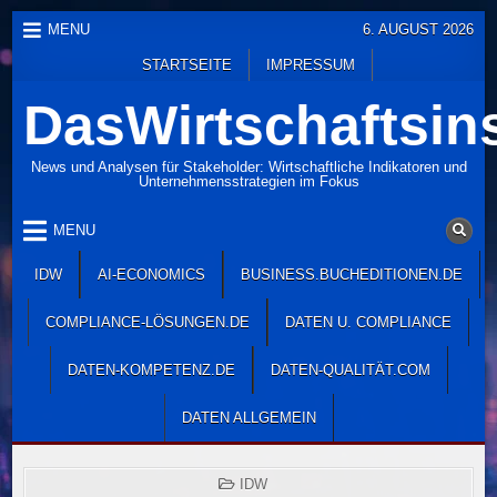
Skip
MENU
6. AUGUST 2026
to
STARTSEITE
IMPRESSUM
content
DasWirtschaftsins
News und Analysen für Stakeholder: Wirtschaftliche Indikatoren und
Unternehmensstrategien im Fokus
MENU
IDW
AI-ECONOMICS
BUSINESS.BUCHEDITIONEN.DE
COMPLIANCE-LÖSUNGEN.DE
DATEN U. COMPLIANCE
DATEN-KOMPETENZ.DE
DATEN-QUALITÄT.COM
DATEN ALLGEMEIN
POSTED
IDW