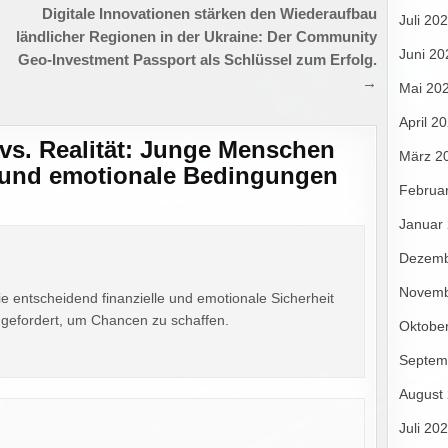
Digitale Innovationen stärken den Wiederaufbau
Juli 20
ländlicher Regionen in der Ukraine: Der Community
Juni 20
Geo-Investment Passport als Schlüssel zum Erfolg.
→
Mai 20
April 2
s. Realität: Junge Menschen
März 2
e und emotionale Bedingungen
Februa
Januar
Dezemb
Novemb
ie entscheidend finanzielle und emotionale Sicherheit
t gefordert, um Chancen zu schaffen.
Oktobe
Septem
August
Juli 20