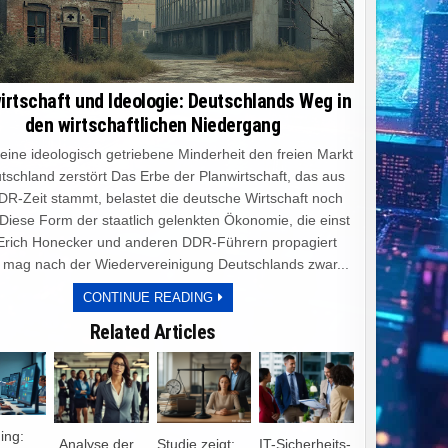
irtschaft und Ideologie: Deutschlands Weg in
den wirtschaftlichen Niedergang
e ideologisch getriebene Minderheit den freien Markt
tschland zerstört Das Erbe der Planwirtschaft, das aus
DR-Zeit stammt, belastet die deutsche Wirtschaft noch
 Diese Form der staatlich gelenkten Ökonomie, die einst
Erich Honecker und anderen DDR-Führern propagiert
 mag nach der Wiedervereinigung Deutschlands zwar...
PLANWIRTSCHAFT
CONTINUE READING
UND
IDEOLOGIE:
Related Articles
DEUTSCHLANDS
WEG
IN
DEN
WIRTSCHAFTLICHEN
NIEDERGANG
ning:
„Analyse der
Studie zeigt:
IT-Sicherheits-