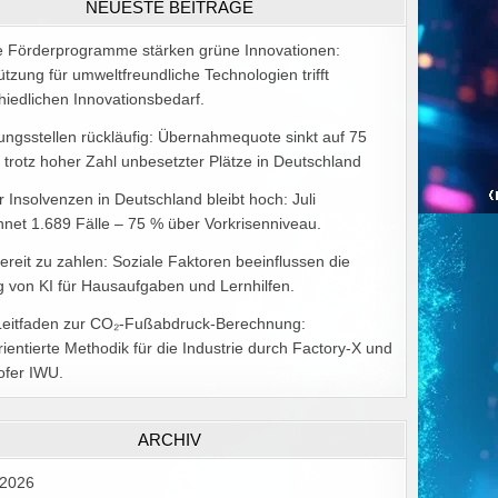
NEUESTE BEITRÄGE
ALEX
GOODMAN
e Förderprogramme stärken grüne Innovationen:
ützung für umweltfreundliche Technologien trifft
hiedlichen Innovationsbedarf.
ungsstellen rückläufig: Übernahmequote sinkt auf 75
 trotz hoher Zahl unbesetzter Plätze in Deutschland
r Insolvenzen in Deutschland bleibt hoch: Juli
hnet 1.689 Fälle – 75 % über Vorkrisenniveau.
bereit zu zahlen: Soziale Faktoren beeinflussen die
 von KI für Hausaufgaben und Lernhilfen.
Leitfaden zur CO₂-Fußabdruck-Berechnung:
rientierte Methodik für die Industrie durch Factory-X und
ofer IWU.
ARCHIV
 2026