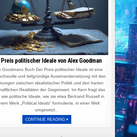
 Preis politischer Ideale von Alex Goodman
 Goodmans Buch Der Preis politischer Ideale ist eine
chsvolle und tiefgründige Auseinandersetzung mit den
ungen zwischen idealistischer Politik und den harten
haftlichen Realitäten der Gegenwart. Im Kern fragt das
 wie politische Ideale, wie sie etwa Bertrand Russell in
nem Werk „Political Ideals“ formulierte, in einer Welt
umgesetzt...
DER
CONTINUE READING
PREIS
POLITISCHER
IDEALE
VON