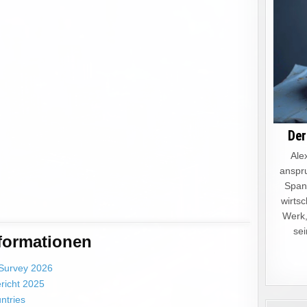
Der
Alex
anspru
Spann
wirtsc
Werk,
sei
formationen
 Survey 2026
richt 2025
untries