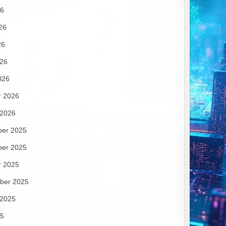
26
26
26
026
026
r 2026
 2026
er 2025
er 2025
r 2025
ber 2025
 2025
25