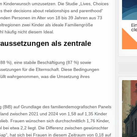
ren Kinderwunsch umzusetzen. Die Studie „Lives, Choices
their decisions about relationships and parenthood“
enden Personen im Alter von 18 bis 39 Jahren aus 73
eltregionen zwei Kinder als ideale Familiengröße
l häufig nicht diesem Ideal.
raussetzungen als zentrale
 (88 %), eine stabile Beschäftigung (87 %) sowie
ssetzungen für die Elternschaft. Diese Bedingungen
rfüllt wahrgenommen, was die Umsetzung ihres
g (BiB) auf Grundlage des familiendemografischen Panels
hland zwischen 2021 und 2024 von 1,58 auf 1,35 Kinder
lieb. Frauen wünschen sich durchschnittlich 1,76 Kinder,
 bei etwa 2,2 liegt. Die Differenz zwischen gewünschter
 Gap“, hat sich bei Frauen in diesem Zeitraum von 0,18 auf