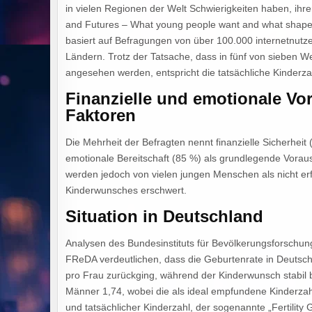
in vielen Regionen der Welt Schwierigkeiten haben, ih
and Futures – What young people want and what shapes 
basiert auf Befragungen von über 100.000 internetnutz
Ländern. Trotz der Tatsache, dass in fünf von sieben W
angesehen werden, entspricht die tatsächliche Kinderzah
Finanzielle und emotionale Vo
Faktoren
Die Mehrheit der Befragten nennt finanzielle Sicherheit
emotionale Bereitschaft (85 %) als grundlegende Vorau
werden jedoch von vielen jungen Menschen als nicht e
Kinderwunsches erschwert.
Situation in Deutschland
Analysen des Bundesinstituts für Bevölkerungsforschun
FReDA verdeutlichen, dass die Geburtenrate in Deutsc
pro Frau zurückging, während der Kinderwunsch stabil b
Männer 1,74, wobei die als ideal empfundene Kinderzahl
und tatsächlicher Kinderzahl, der sogenannte „Fertility