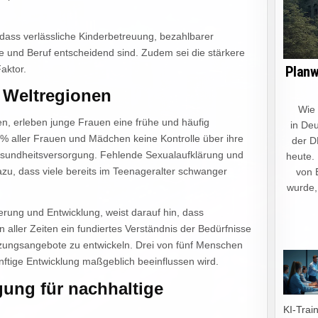
, dass verlässliche Kinderbetreuung, bezahlbarer
 und Beruf entscheidend sind. Zudem sei die stärkere
aktor.
Planw
 Weltregionen
Wie ein
n, erleben junge Frauen eine frühe und häufig
in Deu
 % aller Frauen und Mädchen keine Kontrolle über ihre
der D
esundheitsversorgung. Fehlende Sexualaufklärung und
heute.
zu, dass viele bereits im Teenageralter schwanger
von 
wurde,
lkerung und Entwicklung, weist darauf hin, dass
 aller Zeiten ein fundiertes Verständnis der Bedürfnisse
tzungsangebote zu entwickeln. Drei von fünf Menschen
nftige Entwicklung maßgeblich beeinflussen wird.
ung für nachhaltige
KI-Trai