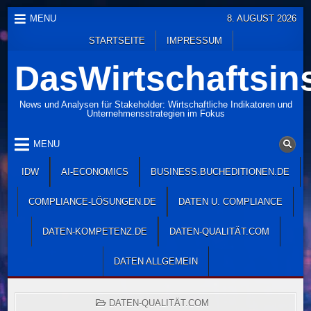
Skip
MENU
8. AUGUST 2026
to
STARTSEITE
IMPRESSUM
content
DasWirtschaftsins
News und Analysen für Stakeholder: Wirtschaftliche Indikatoren und
Unternehmensstrategien im Fokus
MENU
IDW
AI-ECONOMICS
BUSINESS.BUCHEDITIONEN.DE
COMPLIANCE-LÖSUNGEN.DE
DATEN U. COMPLIANCE
DATEN-KOMPETENZ.DE
DATEN-QUALITÄT.COM
DATEN ALLGEMEIN
POSTED
DATEN-QUALITÄT.COM