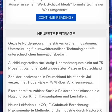
Russell in seinem Werk „Political Ideals“ formulierte, in einer
Welt umgesetzt...
DER
CONTINUE READING
PREIS
POLITISCHER
IDEALE
VON
NEUESTE BEITRÄGE
ALEX
GOODMAN
Gezielte Förderprogramme stärken grüne Innovationen:
Unterstützung für umweltfreundliche Technologien trifft
unterschiedlichen Innovationsbedarf.
Ausbildungsstellen rückläufig: Übernahmequote sinkt auf 75
Prozent trotz hoher Zahl unbesetzter Plätze in Deutschland
Zahl der Insolvenzen in Deutschland bleibt hoch: Juli
verzeichnet 1.689 Fälle – 75 % über Vorkrisenniveau.
Eltern bereit zu zahlen: Soziale Faktoren beeinflussen die
Nutzung von KI für Hausaufgaben und Lernhilfen.
Neuer Leitfaden zur CO₂-Fußabdruck-Berechnung:
Praxisorientierte Methodik für die Industrie durch Factory-X