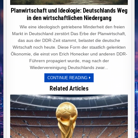
Planwirtschaft und Ideologie: Deutschlands Weg
in den wirtschaftlichen Niedergang
Wie eine ideologisch getriebene Minderheit den freien
Markt in Deutschland zerstört Das Erbe der Planwirtschaft,
das aus der DDR-Zeit stammt, belastet die deutsche
Wirtschaft noch heute. Diese Form der staatlich gelenkten
Ökonomie, die einst von Erich Honecker und anderen DDR-
Führern propagiert wurde, mag nach der
Wiedervereinigung Deutschlands zwar...
PLANWIRTSCHAFT
CONTINUE READING
UND
IDEOLOGIE:
Related Articles
DEUTSCHLANDS
WEG
IN
DEN
WIRTSCHAFTLICHEN
NIEDERGANG