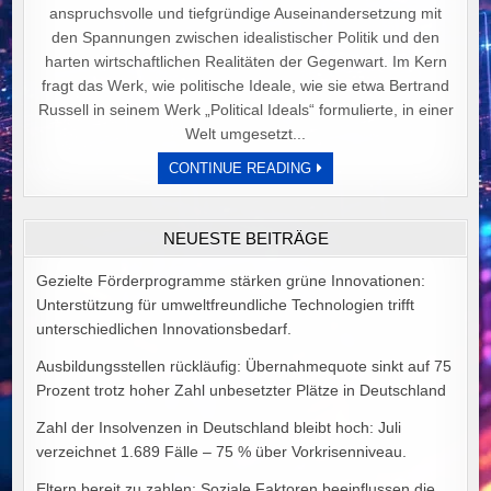
anspruchsvolle und tiefgründige Auseinandersetzung mit
den Spannungen zwischen idealistischer Politik und den
harten wirtschaftlichen Realitäten der Gegenwart. Im Kern
fragt das Werk, wie politische Ideale, wie sie etwa Bertrand
Russell in seinem Werk „Political Ideals“ formulierte, in einer
Welt umgesetzt...
DER
CONTINUE READING
PREIS
POLITISCHER
IDEALE
VON
NEUESTE BEITRÄGE
ALEX
GOODMAN
Gezielte Förderprogramme stärken grüne Innovationen:
Unterstützung für umweltfreundliche Technologien trifft
unterschiedlichen Innovationsbedarf.
Ausbildungsstellen rückläufig: Übernahmequote sinkt auf 75
Prozent trotz hoher Zahl unbesetzter Plätze in Deutschland
Zahl der Insolvenzen in Deutschland bleibt hoch: Juli
verzeichnet 1.689 Fälle – 75 % über Vorkrisenniveau.
Eltern bereit zu zahlen: Soziale Faktoren beeinflussen die