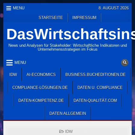
Skip
MENU
8. AUGUST 2026
to
STARTSEITE
IMPRESSUM
content
DasWirtschaftsins
News und Analysen für Stakeholder: Wirtschaftliche Indikatoren und
Unternehmensstrategien im Fokus
MENU
IDW
AI-ECONOMICS
BUSINESS.BUCHEDITIONEN.DE
COMPLIANCE-LÖSUNGEN.DE
DATEN U. COMPLIANCE
DATEN-KOMPETENZ.DE
DATEN-QUALITÄT.COM
DATEN ALLGEMEIN
POSTED
IDW