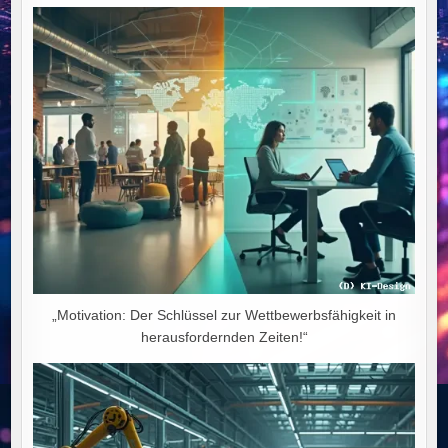
WEG
IN
DEN
WIRTSCHAFTLICHEN
NIEDERGANG
„Motivation: Der Schlüssel zur Wettbewerbsfähigkeit in
herausfordernden Zeiten!“