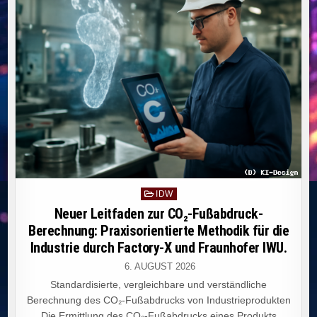
NUTZUNG
VON
KI
FÜR
HAUSAUFGABEN
UND
LERNHILFEN.
Posted
IDW
in
Neuer Leitfaden zur CO₂-Fußabdruck-
Berechnung: Praxisorientierte Methodik für die
Industrie durch Factory-X und Fraunhofer IWU.
6. AUGUST 2026
Standardisierte, vergleichbare und verständliche
Berechnung des CO₂-Fußabdrucks von Industrieprodukten
Die Ermittlung des CO₂-Fußabdrucks eines Produkts