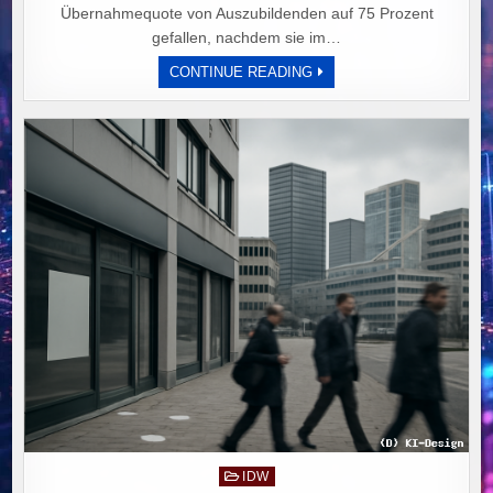
Übernahmequote von Auszubildenden auf 75 Prozent
gefallen, nachdem sie im…
AUSBILDUNGSSTELLEN
CONTINUE READING
RÜCKLÄUFIG:
ÜBERNAHMEQUOTE
SINKT
AUF
75
PROZENT
TROTZ
HOHER
ZAHL
UNBESETZTER
PLÄTZE
IN
DEUTSCHLAND
Posted
IDW