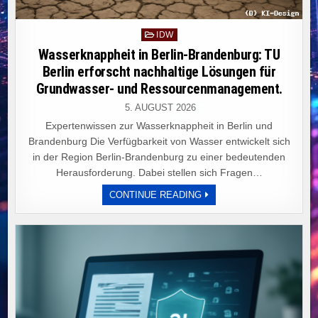
Posted
IDW
in
Wasserknappheit in Berlin-Brandenburg: TU
Berlin erforscht nachhaltige Lösungen für
Grundwasser- und Ressourcenmanagement.
5. AUGUST 2026
Expertenwissen zur Wasserknappheit in Berlin und
Brandenburg Die Verfügbarkeit von Wasser entwickelt sich
in der Region Berlin-Brandenburg zu einer bedeutenden
Herausforderung. Dabei stellen sich Fragen…
WASSERKNAPPHEIT
CONTINUE READING
IN
BERLIN-
BRANDENBURG:
TU
BERLIN
ERFORSCHT
NACHHALTIGE
LÖSUNGEN
FÜR
GRUNDWASSER-
UND
RESSOURCENMANAGEME