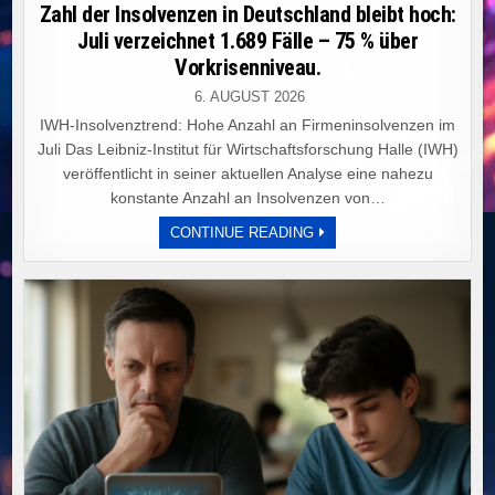
in
Zahl der Insolvenzen in Deutschland bleibt hoch:
Juli verzeichnet 1.689 Fälle – 75 % über
Vorkrisenniveau.
6. AUGUST 2026
IWH-Insolvenztrend: Hohe Anzahl an Firmeninsolvenzen im
Juli Das Leibniz-Institut für Wirtschaftsforschung Halle (IWH)
veröffentlicht in seiner aktuellen Analyse eine nahezu
konstante Anzahl an Insolvenzen von…
ZAHL
CONTINUE READING
DER
INSOLVENZEN
IN
DEUTSCHLAND
BLEIBT
HOCH:
JULI
VERZEICHNET
1.689
FÄLLE
–
75
%
ÜBER
VORKRISENNIVEAU.