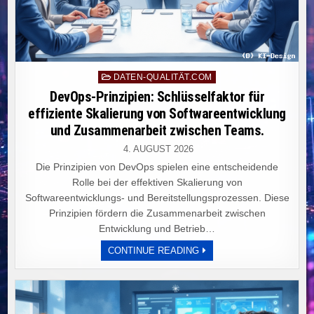
Posted
DATEN-QUALITÄT.COM
in
DevOps-Prinzipien: Schlüsselfaktor für
effiziente Skalierung von Softwareentwicklung
und Zusammenarbeit zwischen Teams.
4. AUGUST 2026
Die Prinzipien von DevOps spielen eine entscheidende
Rolle bei der effektiven Skalierung von
Softwareentwicklungs- und Bereitstellungsprozessen. Diese
Prinzipien fördern die Zusammenarbeit zwischen
Entwicklung und Betrieb…
DEVOPS-
CONTINUE READING
PRINZIPIEN:
SCHLÜSSELFAKTOR
FÜR
EFFIZIENTE
SKALIERUNG
VON
SOFTWAREENTWICKLUN