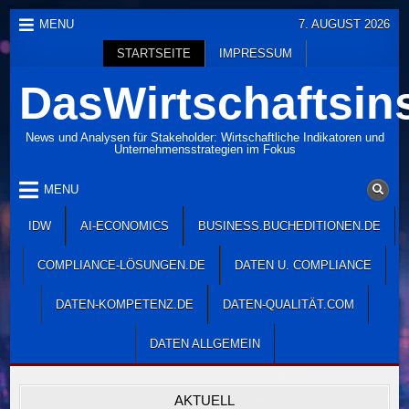
Skip
MENU
7. AUGUST 2026
to
STARTSEITE
IMPRESSUM
content
DasWirtschaftsins
News und Analysen für Stakeholder: Wirtschaftliche Indikatoren und
Unternehmensstrategien im Fokus
MENU
IDW
AI-ECONOMICS
BUSINESS.BUCHEDITIONEN.DE
COMPLIANCE-LÖSUNGEN.DE
DATEN U. COMPLIANCE
DATEN-KOMPETENZ.DE
DATEN-QUALITÄT.COM
DATEN ALLGEMEIN
AKTUELL