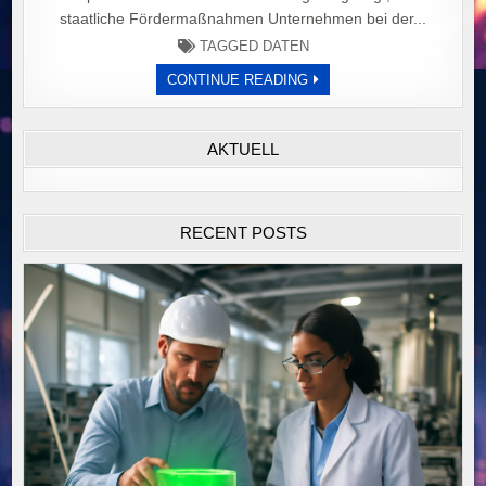
staatliche Fördermaßnahmen Unternehmen bei der...
TAGGED
DATEN
GEZIELTE
CONTINUE READING
FÖRDERPROGRAMME
STÄRKEN
GRÜNE
INNOVATIONEN:
AKTUELL
UNTERSTÜTZUNG
FÜR
UMWELTFREUNDLICHE
TECHNOLOGIEN
TRIFFT
UNTERSCHIEDLICHEN
RECENT POSTS
INNOVATIONSBEDARF.