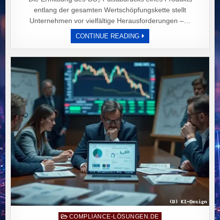
entlang der gesamten Wertschöpfungskette stellt
Unternehmen vor vielfältige Herausforderungen –…
NEUER
CONTINUE READING
LEITFADEN
ZUR
CO₂-
FUSSABDRUCK-B
ERECHNUNG: P
RAXISORIENTIERTE M
ETHODIK F
ÜR D
IE I
NDUSTRIE D
URCH F
ACTORY-X
U
ND F
RAUNHOFER I
WU.
Posted
COMPLIANCE-LÖSUNGEN.DE