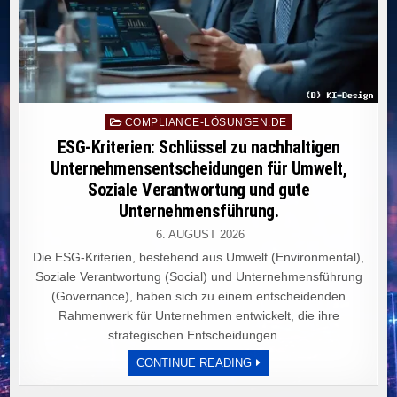
Posted
COMPLIANCE-LÖSUNGEN.DE
in
ESG-Kriterien: Schlüssel zu nachhaltigen
Unternehmensentscheidungen für Umwelt,
Soziale Verantwortung und gute
Unternehmensführung.
6. AUGUST 2026
Die ESG-Kriterien, bestehend aus Umwelt (Environmental),
Soziale Verantwortung (Social) und Unternehmensführung
(Governance), haben sich zu einem entscheidenden
Rahmenwerk für Unternehmen entwickelt, die ihre
strategischen Entscheidungen…
ESG-
CONTINUE READING
KRITERIEN:
SCHLÜSSEL
ZU