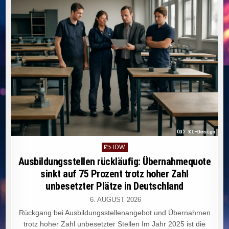
UMWELTFREUNDLICHE
TECHNOLOGIEN
TRIFFT
UNTERSCHIEDLICHEN
INNOVATIONSBEDARF.
Posted
IDW
in
Ausbildungsstellen rückläufig: Übernahmequote
sinkt auf 75 Prozent trotz hoher Zahl
unbesetzter Plätze in Deutschland
6. AUGUST 2026
Rückgang bei Ausbildungsstellenangebot und Übernahmen
trotz hoher Zahl unbesetzter Stellen Im Jahr 2025 ist die