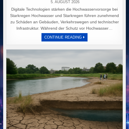
5. AUGUST 2026
Digitale Technologien stärken die Hochwasservorsorge bei
Starkregen Hochwasser und Starkregen führen zunehmend
zu Schäden an Gebäuden, Verkehrswegen und technischer
Infrastruktur. Während der Schutz vor Hochwasser…
DIGITALE
CONTINUE READING
TECHNOLOGIEN
REVOLUTIONIEREN
HOCHWASSERVORSORGE
FRÜHWARNUNG,
RISIKOANALYSE
UND
SCHUTZMASSNAHMEN F
ÜR S
MARTERE S
TÄDTE.