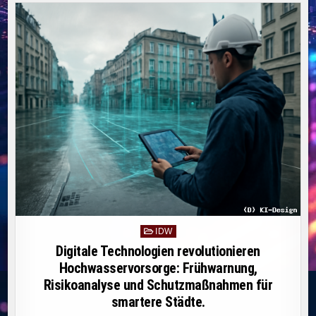
NACHHALTIGEN
UNTERNEHMENSENTSCH
FÜR
UMWELT,
SOZIALE
VERANTWORTUNG
UND
GUTE
UNTERNEHMENSFÜHRUN
Posted
IDW
in
Digitale Technologien revolutionieren
Hochwasservorsorge: Frühwarnung,
Risikoanalyse und Schutzmaßnahmen für
smartere Städte.