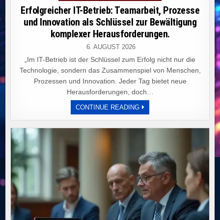
in
Erfolgreicher IT-Betrieb: Teamarbeit, Prozesse
und Innovation als Schlüssel zur Bewältigung
komplexer Herausforderungen.
6. AUGUST 2026
„Im IT-Betrieb ist der Schlüssel zum Erfolg nicht nur die
Technologie, sondern das Zusammenspiel von Menschen,
Prozessen und Innovation. Jeder Tag bietet neue
Herausforderungen, doch…
ERFOLGREICHER
CONTINUE READING
IT-
BETRIEB:
TEAMARBEIT,
PROZESSE
UND
INNOVATION
ALS
SCHLÜSSEL
ZUR
BEWÄLTIGUNG
KOMPLEXER
HERAUSFORDERUNGEN.