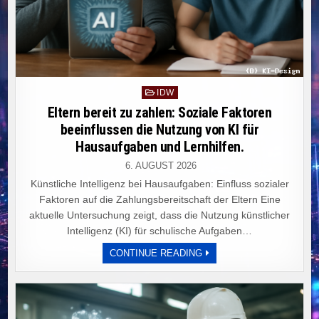
Posted
IDW
in
Eltern bereit zu zahlen: Soziale Faktoren
beeinflussen die Nutzung von KI für
Hausaufgaben und Lernhilfen.
6. AUGUST 2026
Künstliche Intelligenz bei Hausaufgaben: Einfluss sozialer
Faktoren auf die Zahlungsbereitschaft der Eltern Eine
aktuelle Untersuchung zeigt, dass die Nutzung künstlicher
Intelligenz (KI) für schulische Aufgaben…
ELTERN
CONTINUE READING
BEREIT
ZU
ZAHLEN:
SOZIALE
FAKTOREN
BEEINFLUSSEN
DIE