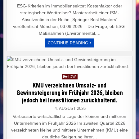
ESG-Kriterien im Immobiliensektor: Kostenfaktor oder
strategischer Werttreiber? Masterarbeit einer ISM-
Absolventin in der Reihe „Springer Best Masters“
veröffentlicht München, 03.08.2026 – Die Frage, ob ESG-
Maßnahmen (Environmental,…
MASTERARBEIT
CONTINUE READING
BELEUCHTET:
ESG-
KRITERIEN
ALS
WERTTREIBER
ODER
KOSTENFAKTOR
IM
Posted
IDW
IMMOBILIENSEKTOR?
in
KMU verzeichnen Umsatz- und
Gewinnsteigerung im Frühjahr 2026, bleiben
jedoch bei Investitionen zurückhaltend.
4. AUGUST 2026
Verbesserte wirtschaftliche Lage der kleinen und mittleren
Unternehmen im Frühjahr 2026 Im zweiten Quartal 2026
verzeichneten kleine und mittlere Unternehmen (KMU) eine
deutliche Steigerung ihrer…