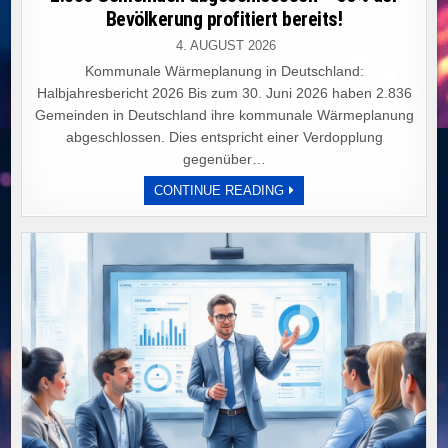
Bevölkerung profitiert bereits!
4. AUGUST 2026
Kommunale Wärmeplanung in Deutschland:
Halbjahresbericht 2026 Bis zum 30. Juni 2026 haben 2.836
Gemeinden in Deutschland ihre kommunale Wärmeplanung
abgeschlossen. Dies entspricht einer Verdopplung
gegenüber…
DEUTSCHE
CONTINUE READING
KOMMUNEN
VERDOPPELN
WÄRMEPLÄNE:
2.836
GEMEINDEN
ABGESCHLOSSSEN
–
56%
DER
BEVÖLKERUNG
PROFITIERT
BEREITS!