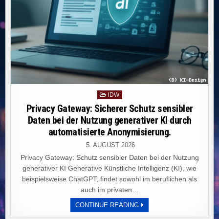
Posted
IDW
in
Privacy Gateway: Sicherer Schutz sensibler
Daten bei der Nutzung generativer KI durch
automatisierte Anonymisierung.
5. AUGUST 2026
Privacy Gateway: Schutz sensibler Daten bei der Nutzung
generativer KI Generative Künstliche Intelligenz (KI), wie
beispielsweise ChatGPT, findet sowohl im beruflichen als
auch im privaten…
PRIVACY
CONTINUE READING
GATEWAY:
SICHERER