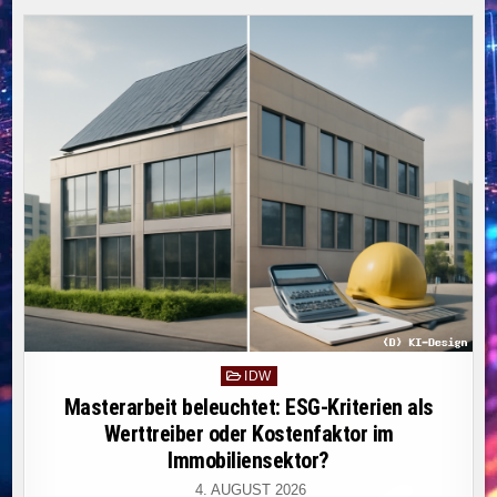
SCHUTZ
SENSIBLER
DATEN
BEI
DER
NUTZUNG
GENERATIVER
KI
DURCH
AUTOMATISIERTE
ANONYMISIERUNG.
Posted
IDW
in
Masterarbeit beleuchtet: ESG-Kriterien als
Werttreiber oder Kostenfaktor im
Immobiliensektor?
4. AUGUST 2026