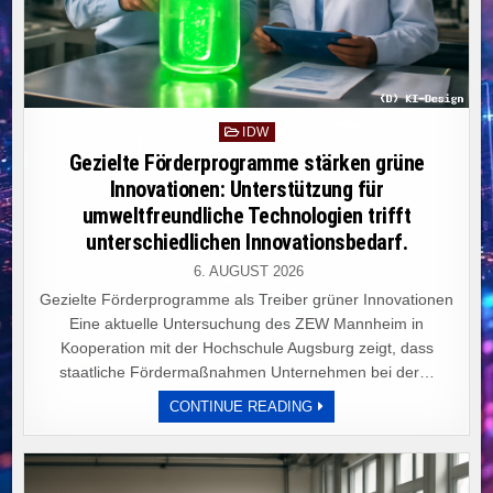
Posted
IDW
in
Gezielte Förderprogramme stärken grüne
Innovationen: Unterstützung für
umweltfreundliche Technologien trifft
unterschiedlichen Innovationsbedarf.
6. AUGUST 2026
Gezielte Förderprogramme als Treiber grüner Innovationen
Eine aktuelle Untersuchung des ZEW Mannheim in
Kooperation mit der Hochschule Augsburg zeigt, dass
staatliche Fördermaßnahmen Unternehmen bei der…
GEZIELTE
CONTINUE READING
FÖRDERPROGRAMME
STÄRKEN
GRÜNE
INNOVATIONEN:
UNTERSTÜTZUNG
FÜR