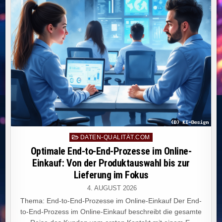
UND
ZUSAMMENARBEIT
ZWISCHEN
TEAMS.
Posted
DATEN-QUALITÄT.COM
in
Optimale End-to-End-Prozesse im Online-
Einkauf: Von der Produktauswahl bis zur
Lieferung im Fokus
4. AUGUST 2026
Thema: End-to-End-Prozesse im Online-Einkauf Der End-
to-End-Prozess im Online-Einkauf beschreibt die gesamte