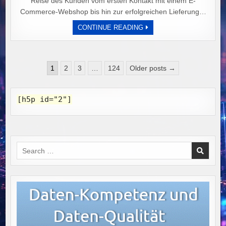
Reise des Kunden vom ersten Kontakt mit einem E-
Commerce-Webshop bis hin zur erfolgreichen Lieferung…
OPTIMALE
CONTINUE READING
END-
TO-
END-
PROZESSE
IM
Seitennummerierung
ONLINE-
1
2
3
…
124
Older posts →
EINKAUF:
der
VON
DER
Beiträge
PRODUKTAUSWAHL
[h5p id="2"]
BIS
ZUR
LIEFERUNG
IM
FOKUS
Search
for: