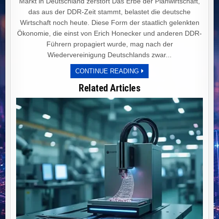
Markt in Deutschland zerstört Das Erbe der Planwirtschaft,
das aus der DDR-Zeit stammt, belastet die deutsche
Wirtschaft noch heute. Diese Form der staatlich gelenkten
Ökonomie, die einst von Erich Honecker und anderen DDR-
Führern propagiert wurde, mag nach der
Wiedervereinigung Deutschlands zwar...
PLANWIRTSCHAFT
CONTINUE READING
UND
IDEOLOGIE:
Related Articles
DEUTSCHLANDS
WEG
IN
DEN
WIRTSCHAFTLICHEN
NIEDERGANG