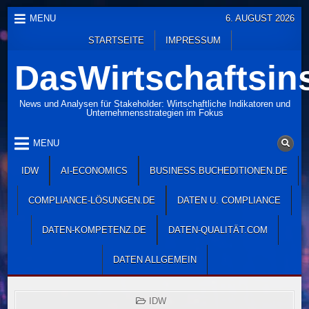
Skip
MENU
6. AUGUST 2026
to
STARTSEITE
IMPRESSUM
content
DasWirtschaftsins
News und Analysen für Stakeholder: Wirtschaftliche Indikatoren und
Unternehmensstrategien im Fokus
MENU
IDW
AI-ECONOMICS
BUSINESS.BUCHEDITIONEN.DE
COMPLIANCE-LÖSUNGEN.DE
DATEN U. COMPLIANCE
DATEN-KOMPETENZ.DE
DATEN-QUALITÄT.COM
DATEN ALLGEMEIN
POSTED
IDW