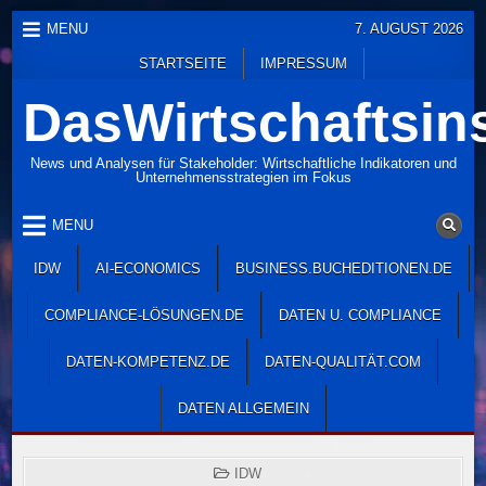
Skip
MENU
7. AUGUST 2026
to
STARTSEITE
IMPRESSUM
content
DasWirtschaftsins
News und Analysen für Stakeholder: Wirtschaftliche Indikatoren und
Unternehmensstrategien im Fokus
MENU
IDW
AI-ECONOMICS
BUSINESS.BUCHEDITIONEN.DE
COMPLIANCE-LÖSUNGEN.DE
DATEN U. COMPLIANCE
DATEN-KOMPETENZ.DE
DATEN-QUALITÄT.COM
DATEN ALLGEMEIN
POSTED
IDW