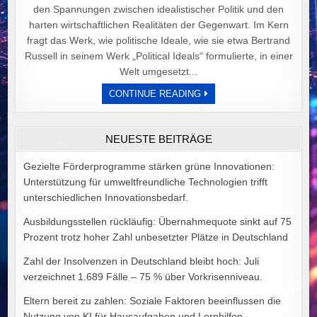
den Spannungen zwischen idealistischer Politik und den
harten wirtschaftlichen Realitäten der Gegenwart. Im Kern
fragt das Werk, wie politische Ideale, wie sie etwa Bertrand
Russell in seinem Werk „Political Ideals“ formulierte, in einer
Welt umgesetzt...
DER
CONTINUE READING
PREIS
POLITISCHER
IDEALE
VON
NEUESTE BEITRÄGE
ALEX
GOODMAN
Gezielte Förderprogramme stärken grüne Innovationen:
Unterstützung für umweltfreundliche Technologien trifft
unterschiedlichen Innovationsbedarf.
Ausbildungsstellen rückläufig: Übernahmequote sinkt auf 75
Prozent trotz hoher Zahl unbesetzter Plätze in Deutschland
Zahl der Insolvenzen in Deutschland bleibt hoch: Juli
verzeichnet 1.689 Fälle – 75 % über Vorkrisenniveau.
Eltern bereit zu zahlen: Soziale Faktoren beeinflussen die
Nutzung von KI für Hausaufgaben und Lernhilfen.