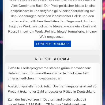
Alex Goodmans Buch Der Preis politischer Ideale ist eine
anspruchsvolle und tiefgründige Auseinandersetzung mit
den Spannungen zwischen idealistischer Politik und den
harten wirtschaftlichen Realitäten der Gegenwart. Im Kern
fragt das Werk, wie politische Ideale, wie sie etwa Bertrand
Russell in seinem Werk „Political Ideals“ formulierte, in einer
Welt umgesetzt...
DER
CONTINUE READING
PREIS
POLITISCHER
IDEALE
VON
NEUESTE BEITRÄGE
ALEX
GOODMAN
Gezielte Förderprogramme stärken grüne Innovationen:
Unterstützung für umweltfreundliche Technologien trifft
unterschiedlichen Innovationsbedarf.
Ausbildungsstellen rückläufig: Übernahmequote sinkt auf 75
Prozent trotz hoher Zahl unbesetzter Plätze in Deutschland
Zahl der Insolvenzen in Deutschland bleibt hoch: Juli
verzeichnet 1.689 Fälle – 75 % über Vorkrisenniveau.