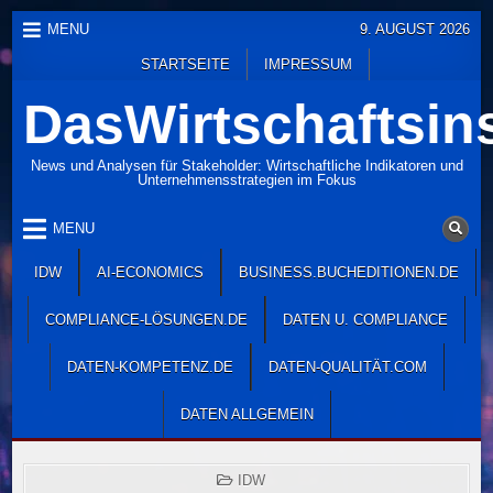
Skip
MENU
9. AUGUST 2026
to
STARTSEITE
IMPRESSUM
content
DasWirtschaftsins
News und Analysen für Stakeholder: Wirtschaftliche Indikatoren und
Unternehmensstrategien im Fokus
MENU
IDW
AI-ECONOMICS
BUSINESS.BUCHEDITIONEN.DE
COMPLIANCE-LÖSUNGEN.DE
DATEN U. COMPLIANCE
DATEN-KOMPETENZ.DE
DATEN-QUALITÄT.COM
DATEN ALLGEMEIN
POSTED
IDW