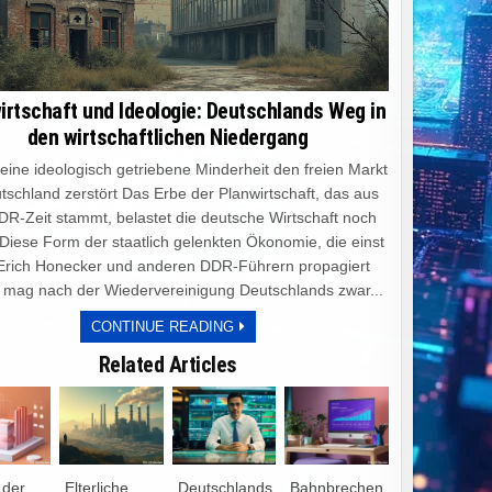
irtschaft und Ideologie: Deutschlands Weg in
den wirtschaftlichen Niedergang
e ideologisch getriebene Minderheit den freien Markt
tschland zerstört Das Erbe der Planwirtschaft, das aus
DR-Zeit stammt, belastet die deutsche Wirtschaft noch
 Diese Form der staatlich gelenkten Ökonomie, die einst
Erich Honecker und anderen DDR-Führern propagiert
 mag nach der Wiedervereinigung Deutschlands zwar...
PLANWIRTSCHAFT
CONTINUE READING
UND
IDEOLOGIE:
Related Articles
DEUTSCHLANDS
WEG
IN
DEN
WIRTSCHAFTLICHEN
NIEDERGANG
 der
„Elterliche
„Deutschlands
„Bahnbrechen