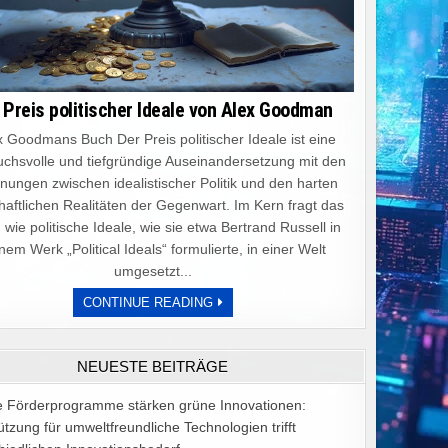
 Preis politischer Ideale von Alex Goodman
 Goodmans Buch Der Preis politischer Ideale ist eine
chsvolle und tiefgründige Auseinandersetzung mit den
ungen zwischen idealistischer Politik und den harten
haftlichen Realitäten der Gegenwart. Im Kern fragt das
 wie politische Ideale, wie sie etwa Bertrand Russell in
nem Werk „Political Ideals“ formulierte, in einer Welt
umgesetzt...
DER
CONTINUE READING
PREIS
POLITISCHER
IDEALE
VON
NEUESTE BEITRÄGE
ALEX
GOODMAN
e Förderprogramme stärken grüne Innovationen:
ützung für umweltfreundliche Technologien trifft