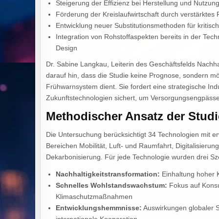
Steigerung der Effizienz bei Herstellung und Nutzun
Förderung der Kreislaufwirtschaft durch verstärktes 
Entwicklung neuer Substitutionsmethoden für kritisc
Integration von Rohstoffaspekten bereits in der Tec
Design
Dr. Sabine Langkau, Leiterin des Geschäftsfelds Nachhal
darauf hin, dass die Studie keine Prognose, sondern mö
Frühwarnsystem dient. Sie fordert eine strategische Indust
Zukunftstechnologien sichert, um Versorgungsengpässe
Methodischer Ansatz der Studi
Die Untersuchung berücksichtigt 34 Technologien mit 
Bereichen Mobilität, Luft- und Raumfahrt, Digitalisier
Dekarbonisierung. Für jede Technologie wurden drei Sze
Nachhaltigkeitstransformation:
Einhaltung hoher 
Schnelles Wohlstandswachstum:
Fokus auf Kons
Klimaschutzmaßnahmen
Entwicklungshemmnisse:
Auswirkungen globaler S