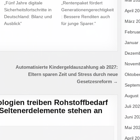
Mai 20
„Fünf Jahre digitale
„Rentenpaket fördert
Sicherheitsfortschritte in
Generationengerechtigkeit
April 2
Deutschland: Bilanz und
: Bessere Renditen auch
März 2
Ausblick“
für junge Sparer.“
Februa
Januar
Dezemb
Novemb
Automatisierte Kindergeldauszahlung ab 2027:
Oktobe
Eltern sparen Zeit und Stress durch neue
Gesetzesreform →
Septem
August
logien treiben Rohstoffbedarf
Juli 20
 Seltenerdelemente stehen an
Juni 20
Mai 20
April 2