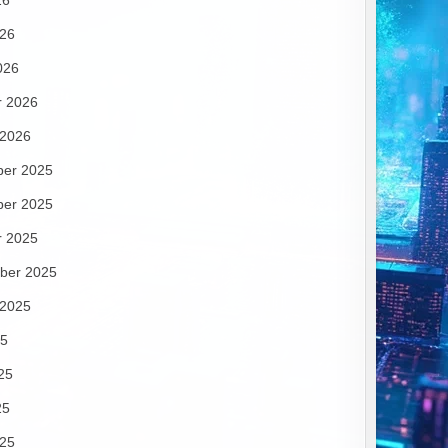
26
026
026
r 2026
 2026
er 2025
er 2025
r 2025
ber 2025
 2025
25
25
25
025