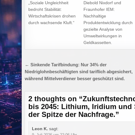
„Soziale Ungleichheit
Diebold Nixdorf und
bedroht Stabilität:
Fraunhofer IEM:
Wirtschaftskrisen drohen
Nachhaltige
durch wachsende Kluft.“
Produktentwicklung durch
gezielte Analyse von
Umweltwirkungen in
Geldkassetten.
Beitragsnavigation
← Sinkende Tarifbindung: Nur 34% der
Niedriglohnbeschäftigten sind tariflich abgesichert,
während Mittelverdiener besser geschützt sind.
2 thoughts on “
Zukunftstechno
bis 2045: Lithium, Iridium und
der Spitze der Nachfrage.
”
Leon K.
sagt:
9. Juli 2026 um 22:06 Uhr