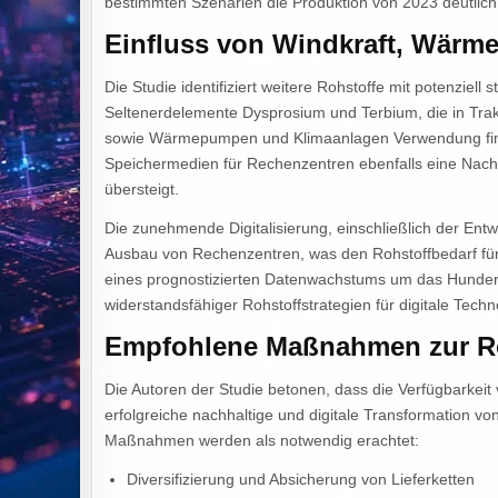
bestimmten Szenarien die Produktion von 2023 deutlich
Einfluss von Windkraft, Wär
Die Studie identifiziert weitere Rohstoffe mit potenziel
Seltenerdelemente Dysprosium und Terbium, die in Tra
sowie Wärmepumpen und Klimaanlagen Verwendung finde
Speichermedien für Rechenzentren ebenfalls eine Nachf
übersteigt.
Die zunehmende Digitalisierung, einschließlich der Entwi
Ausbau von Rechenzentren, was den Rohstoffbedarf für 
eines prognostizierten Datenwachstums um das Hundert
widerstandsfähiger Rohstoffstrategien für digitale Tec
Empfohlene Maßnahmen zur Ro
Die Autoren der Studie betonen, dass die Verfügbarkeit 
erfolgreiche nachhaltige und digitale Transformation vo
Maßnahmen werden als notwendig erachtet:
Diversifizierung und Absicherung von Lieferketten