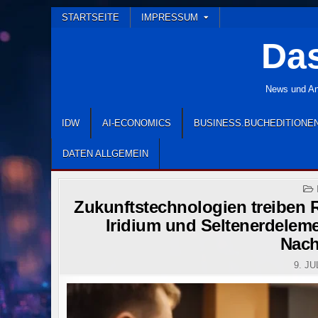
Skip
STARTSEITE
IMPRESSUM
to
Das
content
News und Ana
IDW
AI-ECONOMICS
BUSINESS.BUCHEDITIONE
DATEN ALLGEMEIN
Zukunftstechnologien treiben R
Iridium und Seltenerdeleme
Nach
9. JU