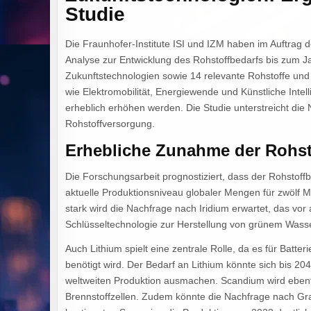
Studie
Die Fraunhofer-Institute ISI und IZM haben im Auftra
Analyse zur Entwicklung des Rohstoffbedarfs bis zum J
Zukunftstechnologien sowie 14 relevante Rohstoffe und z
wie Elektromobilität, Energiewende und Künstliche Inte
erheblich erhöhen werden. Die Studie unterstreicht die 
Rohstoffversorgung.
Erhebliche Zunahme der Rohst
Die Forschungsarbeit prognostiziert, dass der Rohstoff
aktuelle Produktionsniveau globaler Mengen für zwölf M
stark wird die Nachfrage nach Iridium erwartet, das vor 
Schlüsseltechnologie zur Herstellung von grünem Wassers
Auch Lithium spielt eine zentrale Rolle, da es für Batter
benötigt wird. Der Bedarf an Lithium könnte sich bis 20
weltweiten Produktion ausmachen. Scandium wird ebenfa
Brennstoffzellen. Zudem könnte die Nachfrage nach Gra