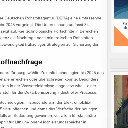
g der Deutschen Rohstoffagentur (DERA) eine umfassende
ahr 2045 vorgelegt. Die Untersuchung umfasst 34
eigt auf, wie technologische Fortschritte in Bereichen
lligenz die Nachfrage nach mineralischen Rohstoffen
Notwendigkeit frühzeitiger Strategien zur Sicherung der
offnachfrage
bedarf für ausgewählte Zukunftstechnologien bis 2045 das
etalle erreichen oder überschreiten könnte. Besonders
allem in der Wasserelektrolyse eingesetzt wird – einer
toff für die Dekarbonisierung industrieller Prozesse.
ietechnologien, insbesondere in der Elektromobilität,
45 verfünffachen und damit das Vierfache der heutigen
lls an Bedeutung gewinnen, vor allem für stationäre
phit für Lithium-Ionen-Hochleistungsspeicher in