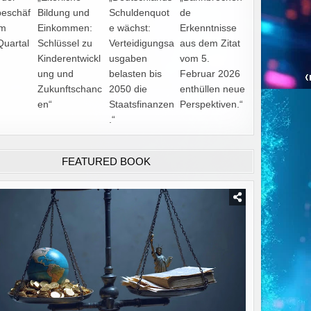
tbeschäf
Bildung und
Schuldenquot
de
im
Einkommen:
e wächst:
Erkenntnisse
Quartal
Schlüssel zu
Verteidigungsa
aus dem Zitat
Kinderentwickl
usgaben
vom 5.
ung und
belasten bis
Februar 2026
Zukunftschanc
2050 die
enthüllen neue
en“
Staatsfinanzen
Perspektiven.“
.“
FEATURED BOOK