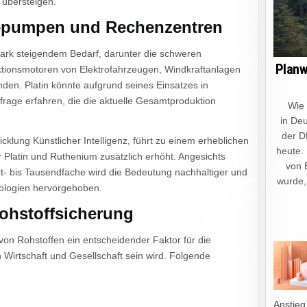
 übersteigen.
mepumpen und Rechenzentren
l stark steigendem Bedarf, darunter die schweren
Planw
ktionsmotoren von Elektrofahrzeugen, Windkraftanlagen
n. Platin könnte aufgrund seines Einsatzes in
rage erfahren, die die aktuelle Gesamtproduktion
Wie ein
in Deu
der D
cklung Künstlicher Intelligenz, führt zu einem erheblichen
heute.
Platin und Ruthenium zusätzlich erhöht. Angesichts
von 
- bis Tausendfache wird die Bedeutung nachhaltiger und
wurde,
hnologien hervorgehoben.
hstoffsicherung
von Rohstoffen ein entscheidender Faktor für die
n Wirtschaft und Gesellschaft sein wird. Folgende
Anstieg