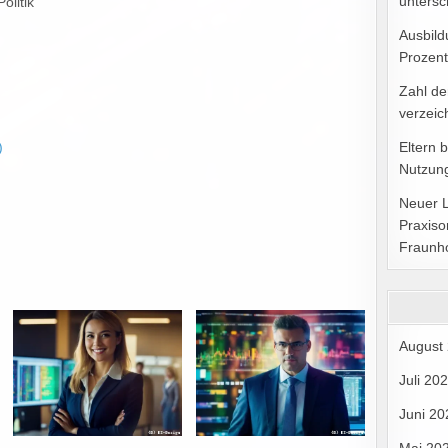
untersc
olitik
Ausbild
Prozent
Zahl de
verzeic
)
Eltern 
Nutzung
Neuer 
Praxiso
Fraunh
August
Juli 20
Juni 20