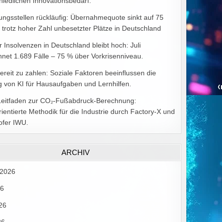
hiedlichen Innovationsbedarf.
ungsstellen rückläufig: Übernahmequote sinkt auf 75
 trotz hoher Zahl unbesetzter Plätze in Deutschland
r Insolvenzen in Deutschland bleibt hoch: Juli
hnet 1.689 Fälle – 75 % über Vorkrisenniveau.
bereit zu zahlen: Soziale Faktoren beeinflussen die
 von KI für Hausaufgaben und Lernhilfen.
Leitfaden zur CO₂-Fußabdruck-Berechnung:
rientierte Methodik für die Industrie durch Factory-X und
ofer IWU.
ARCHIV
 2026
26
26