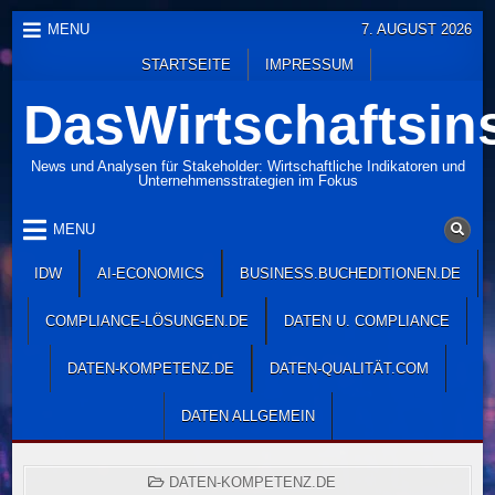
Skip
MENU
7. AUGUST 2026
to
STARTSEITE
IMPRESSUM
content
DasWirtschaftsins
News und Analysen für Stakeholder: Wirtschaftliche Indikatoren und
Unternehmensstrategien im Fokus
MENU
IDW
AI-ECONOMICS
BUSINESS.BUCHEDITIONEN.DE
COMPLIANCE-LÖSUNGEN.DE
DATEN U. COMPLIANCE
DATEN-KOMPETENZ.DE
DATEN-QUALITÄT.COM
DATEN ALLGEMEIN
POSTED
DATEN-KOMPETENZ.DE