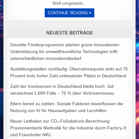
Welt umgesetzt...
DER
CONTINUE READING
PREIS
POLITISCHER
IDEALE
VON
NEUESTE BEITRÄGE
ALEX
GOODMAN
Gezielte Förderprogramme stärken grüne Innovationen:
Unterstützung für umweltfreundliche Technologien trifft
unterschiedlichen Innovationsbedarf.
Ausbildungsstellen rückläufig: Übernahmequote sinkt auf 75
Prozent trotz hoher Zahl unbesetzter Plätze in Deutschland
Zahl der Insolvenzen in Deutschland bleibt hoch: Juli
verzeichnet 1.689 Fälle – 75 % über Vorkrisenniveau.
Eltern bereit zu zahlen: Soziale Faktoren beeinflussen die
Nutzung von KI für Hausaufgaben und Lernhilfen.
Neuer Leitfaden zur CO₂-Fußabdruck-Berechnung:
Praxisorientierte Methodik für die Industrie durch Factory-X
und Fraunhofer IWU.