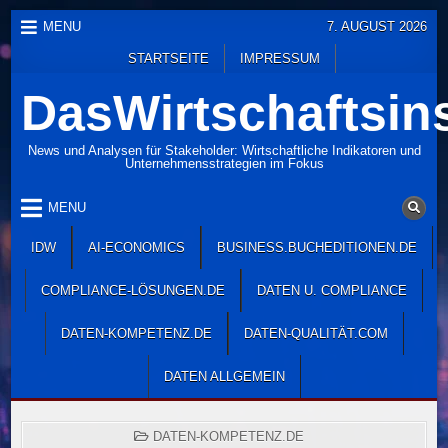
Skip
MENU
7. AUGUST 2026
to
STARTSEITE
IMPRESSUM
content
DasWirtschaftsins
News und Analysen für Stakeholder: Wirtschaftliche Indikatoren und
Unternehmensstrategien im Fokus
MENU
IDW
AI-ECONOMICS
BUSINESS.BUCHEDITIONEN.DE
COMPLIANCE-LÖSUNGEN.DE
DATEN U. COMPLIANCE
DATEN-KOMPETENZ.DE
DATEN-QUALITÄT.COM
DATEN ALLGEMEIN
POSTED
DATEN-KOMPETENZ.DE