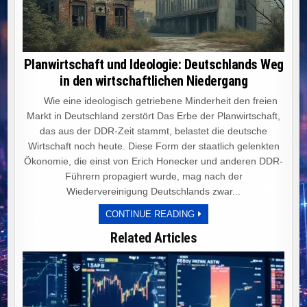
Planwirtschaft und Ideologie: Deutschlands Weg
in den wirtschaftlichen Niedergang
Wie eine ideologisch getriebene Minderheit den freien
Markt in Deutschland zerstört Das Erbe der Planwirtschaft,
das aus der DDR-Zeit stammt, belastet die deutsche
Wirtschaft noch heute. Diese Form der staatlich gelenkten
Ökonomie, die einst von Erich Honecker und anderen DDR-
Führern propagiert wurde, mag nach der
Wiedervereinigung Deutschlands zwar...
PLANWIRTSCHAFT
CONTINUE READING
UND
IDEOLOGIE:
Related Articles
DEUTSCHLANDS
WEG
IN
DEN
WIRTSCHAFTLICHEN
NIEDERGANG