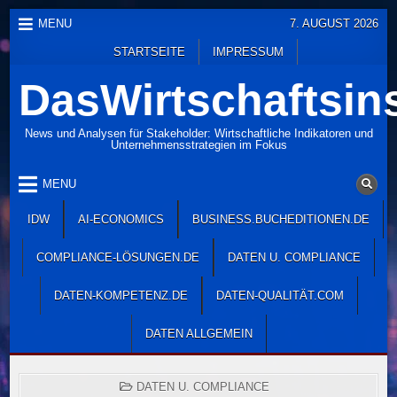
Skip
MENU
7. AUGUST 2026
to
STARTSEITE
IMPRESSUM
content
DasWirtschaftsins
News und Analysen für Stakeholder: Wirtschaftliche Indikatoren und
Unternehmensstrategien im Fokus
MENU
IDW
AI-ECONOMICS
BUSINESS.BUCHEDITIONEN.DE
COMPLIANCE-LÖSUNGEN.DE
DATEN U. COMPLIANCE
DATEN-KOMPETENZ.DE
DATEN-QUALITÄT.COM
DATEN ALLGEMEIN
POSTED
DATEN U. COMPLIANCE