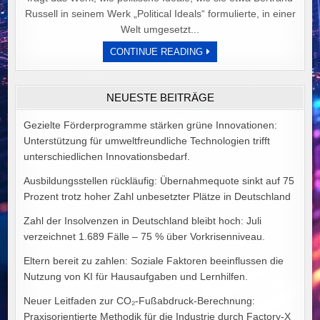
Russell in seinem Werk „Political Ideals“ formulierte, in einer
Welt umgesetzt...
DER
CONTINUE READING
PREIS
POLITISCHER
IDEALE
VON
NEUESTE BEITRÄGE
ALEX
GOODMAN
Gezielte Förderprogramme stärken grüne Innovationen:
Unterstützung für umweltfreundliche Technologien trifft
unterschiedlichen Innovationsbedarf.
Ausbildungsstellen rückläufig: Übernahmequote sinkt auf 75
Prozent trotz hoher Zahl unbesetzter Plätze in Deutschland
Zahl der Insolvenzen in Deutschland bleibt hoch: Juli
verzeichnet 1.689 Fälle – 75 % über Vorkrisenniveau.
Eltern bereit zu zahlen: Soziale Faktoren beeinflussen die
Nutzung von KI für Hausaufgaben und Lernhilfen.
Neuer Leitfaden zur CO₂-Fußabdruck-Berechnung:
Praxisorientierte Methodik für die Industrie durch Factory-X