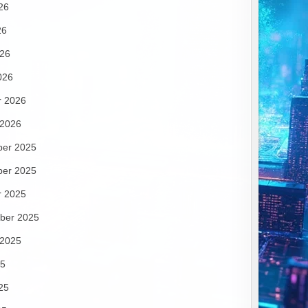
26
26
026
026
r 2026
 2026
er 2025
er 2025
r 2025
ber 2025
 2025
25
25