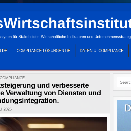
Wirtschaftsinstitu
lysen für Stakeholder: Wirtschaftliche Indikatoren und Unternehmensstrate
N.DE
COMPLIANCE-LÖSUNGEN.DE
DATEN U. COMPLIANCE
 COMPLIANCE
Search
steigerung und verbesserte
for:
e Verwaltung von Diensten und
dungsintegration.
LI 2026