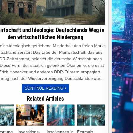
irtschaft und Ideologie: Deutschlands Weg in
den wirtschaftlichen Niedergang
e ideologisch getriebene Minderheit den freien Markt
tschland zerstört Das Erbe der Planwirtschaft, das aus
DR-Zeit stammt, belastet die deutsche Wirtschaft noch
 Diese Form der staatlich gelenkten Ökonomie, die einst
Erich Honecker und anderen DDR-Führern propagiert
 mag nach der Wiedervereinigung Deutschlands zwar...
PLANWIRTSCHAFT
CONTINUE READING
UND
IDEOLOGIE:
Related Articles
DEUTSCHLANDS
WEG
IN
DEN
WIRTSCHAFTLICHEN
NIEDERGANG
wortung
„Investitions-
Insolvenzen in
Erstmals