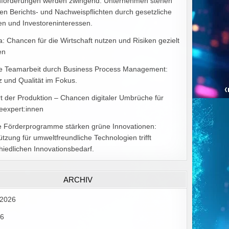
forderungen werden zwingend: Unternehmen stehen
en Berichts- und Nachweispflichten durch gesetzliche
n und Investoreninteressen.
a: Chancen für die Wirtschaft nutzen und Risiken gezielt
en
ve Teamarbeit durch Business Process Management:
nz und Qualität im Fokus.
t der Produktion – Chancen digitaler Umbrüche für
ieexpert:innen
e Förderprogramme stärken grüne Innovationen:
ützung für umweltfreundliche Technologien trifft
hiedlichen Innovationsbedarf.
ARCHIV
 2026
26