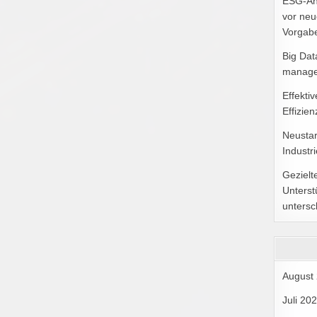
ESG-An
vor neu
Vorgabe
Big Dat
manag
Effekti
Effizie
Neustar
Industr
Gezielt
Unterst
untersc
August
Juli 20