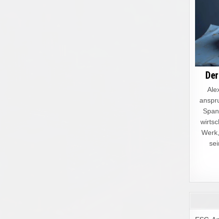
Der
Alex
anspru
Spann
wirtsc
Werk,
sei