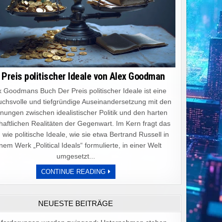
 Preis politischer Ideale von Alex Goodman
 Goodmans Buch Der Preis politischer Ideale ist eine
chsvolle und tiefgründige Auseinandersetzung mit den
ungen zwischen idealistischer Politik und den harten
haftlichen Realitäten der Gegenwart. Im Kern fragt das
 wie politische Ideale, wie sie etwa Bertrand Russell in
nem Werk „Political Ideals“ formulierte, in einer Welt
umgesetzt...
DER
CONTINUE READING
PREIS
POLITISCHER
IDEALE
VON
NEUESTE BEITRÄGE
ALEX
GOODMAN