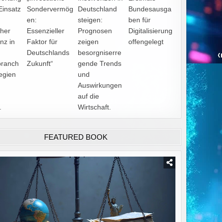
Einsatz
Sondervermög
Deutschland
Bundesausga
en:
steigen:
ben für
cher
Essenzieller
Prognosen
Digitalisierung
enz in
Faktor für
zeigen
offengelegt
Deutschlands
besorgniserre
branch
Zukunft“
gende Trends
tegien
und
Auswirkungen
auf die
.
Wirtschaft.
FEATURED BOOK