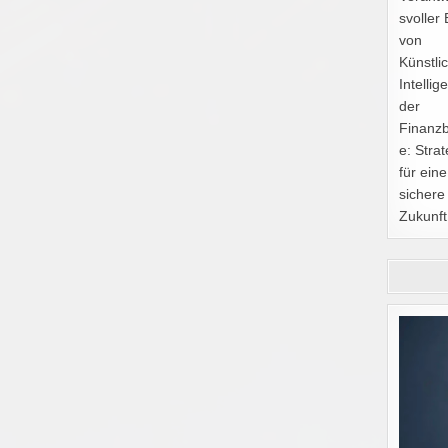
svoller 
von
Künstli
Intellig
der
Finanz
e: Stra
für eine
sichere
Zukunft