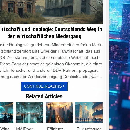
irtschaft und Ideologie: Deutschlands Weg in
den wirtschaftlichen Niedergang
e ideologisch getriebene Minderheit den freien Markt
tschland zerstört Das Erbe der Planwirtschaft, das aus
DR-Zeit stammt, belastet die deutsche Wirtschaft noch
 Diese Form der staatlich gelenkten Ökonomie, die einst
Erich Honecker und anderen DDR-Führern propagiert
 mag nach der Wiedervereinigung Deutschlands zwar...
PLANWIRTSCHAFT
CONTINUE READING
UND
IDEOLOGIE:
Related Articles
DEUTSCHLANDS
WEG
IN
DEN
WIRTSCHAFTLICHEN
NIEDERGANG
 Wine
InMIDoor-
„Effiziente
„Zukunftsquot