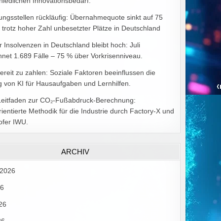
hiedlichen Innovationsbedarf.
ungsstellen rückläufig: Übernahmequote sinkt auf 75
 trotz hoher Zahl unbesetzter Plätze in Deutschland
r Insolvenzen in Deutschland bleibt hoch: Juli
hnet 1.689 Fälle – 75 % über Vorkrisenniveau.
bereit zu zahlen: Soziale Faktoren beeinflussen die
 von KI für Hausaufgaben und Lernhilfen.
Leitfaden zur CO₂-Fußabdruck-Berechnung:
rientierte Methodik für die Industrie durch Factory-X und
ofer IWU.
ARCHIV
 2026
26
26