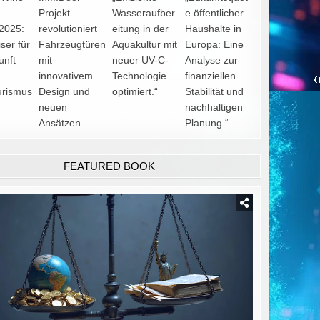
m
Projekt
Wasseraufber
e öffentlicher
2025:
revolutioniert
eitung in der
Haushalte in
ser für
Fahrzeugtüren
Aquakultur mit
Europa: Eine
unft
mit
neuer UV-C-
Analyse zur
innovativem
Technologie
finanziellen
urismus
Design und
optimiert.“
Stabilität und
neuen
nachhaltigen
Ansätzen.
Planung.“
FEATURED BOOK