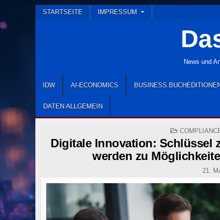
Skip
STARTSEITE
IMPRESSUM
to
Das
content
News und Ana
IDW
AI-ECONOMICS
BUSINESS.BUCHEDITIONE
DATEN ALLGEMEIN
POSTED
COMPLIANC
IN
Digitale Innovation: Schlüssel
werden zu Möglichkeite
21. M