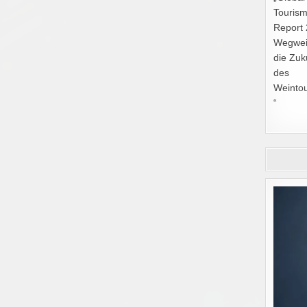
Touris
Report 
Wegwei
die Zuk
des
Weinto
“