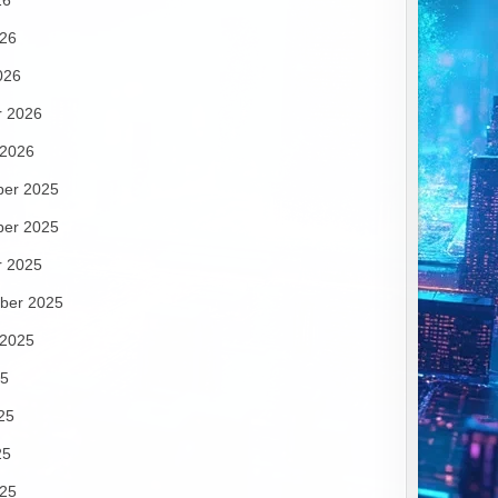
26
026
026
r 2026
 2026
er 2025
er 2025
r 2025
ber 2025
 2025
25
25
25
025