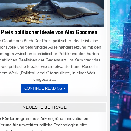
 Preis politischer Ideale von Alex Goodman
 Goodmans Buch Der Preis politischer Ideale ist eine
chsvolle und tiefgründige Auseinandersetzung mit den
ungen zwischen idealistischer Politik und den harten
haftlichen Realitäten der Gegenwart. Im Kern fragt das
 wie politische Ideale, wie sie etwa Bertrand Russell in
nem Werk „Political Ideals“ formulierte, in einer Welt
umgesetzt...
DER
CONTINUE READING
PREIS
POLITISCHER
IDEALE
VON
NEUESTE BEITRÄGE
ALEX
GOODMAN
e Förderprogramme stärken grüne Innovationen:
ützung für umweltfreundliche Technologien trifft