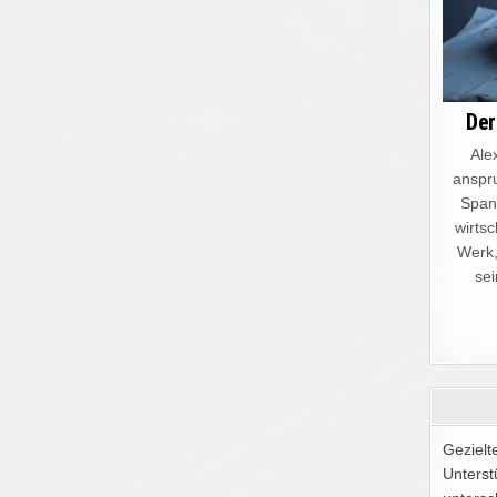
Der
Alex
anspru
Spann
wirtsc
Werk,
sei
Gezielt
Unterst