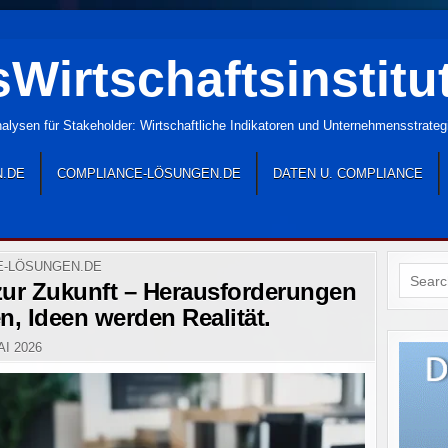
Wirtschaftsinstitu
lysen für Stakeholder: Wirtschaftliche Indikatoren und Unternehmensstrate
N.DE
COMPLIANCE-LÖSUNGEN.DE
DATEN U. COMPLIANCE
E-LÖSUNGEN.DE
Search
 zur Zukunft – Herausforderungen
for:
n, Ideen werden Realität.
AI 2026