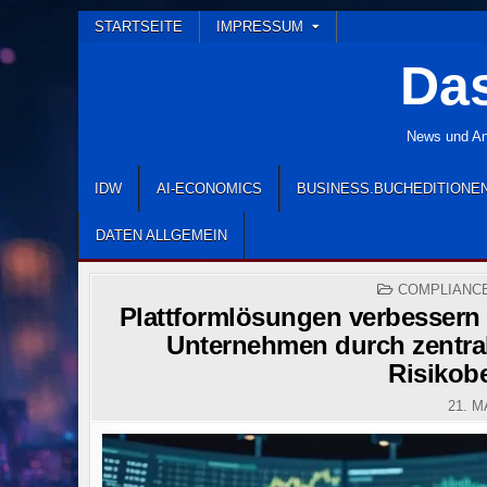
Skip
STARTSEITE
IMPRESSUM
to
Das
content
News und Ana
IDW
AI-ECONOMICS
BUSINESS.BUCHEDITIONE
DATEN ALLGEMEIN
POSTED
COMPLIANC
IN
Plattformlösungen verbessern 
Unternehmen durch zentral
Risikob
21. M