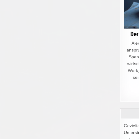
Der
Alex
anspru
Spann
wirtsc
Werk,
sei
Gezielt
Unterst