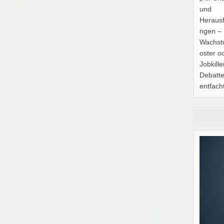
und
Heraus
ngen –
Wachst
oster o
Jobkille
Debatte
entfacht