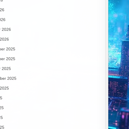
26
026
026
r 2026
 2026
er 2025
er 2025
r 2025
ber 2025
 2025
25
25
25
025