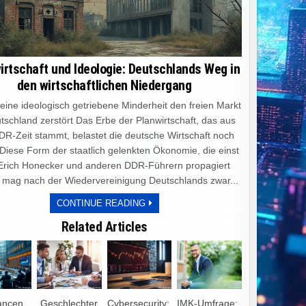
irtschaft und Ideologie: Deutschlands Weg in
den wirtschaftlichen Niedergang
e ideologisch getriebene Minderheit den freien Markt
tschland zerstört Das Erbe der Planwirtschaft, das aus
DR-Zeit stammt, belastet die deutsche Wirtschaft noch
 Diese Form der staatlich gelenkten Ökonomie, die einst
Erich Honecker und anderen DDR-Führern propagiert
 mag nach der Wiedervereinigung Deutschlands zwar...
PLANWIRTSCHAFT
CONTINUE READING
UND
IDEOLOGIE:
Related Articles
DEUTSCHLANDS
WEG
IN
DEN
WIRTSCHAFTLICHEN
NIEDERGANG
ancen
„Geschlechter
Cybersecurity:
IMK-Umfrage: