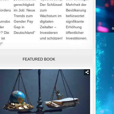
gerechtigkeit
Der Schlüssel
Mehrheit der
forderu
im Job: Neue
zum
Bevölkerung
Trends zum
Wachstum im
befürwortet
umsbo
Gender Pay
digitalen
signifikante
der
Gap in
Zeitalter –
Erhöhung
r? Die
Deutschland“
Investieren
öffentlicher
 ist
und schützen!
Investitionen.
!“
FEATURED BOOK