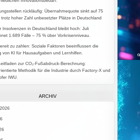
hiedlichen Innovationsbedarf.
ungsstellen rückläufig: Übernahmequote sinkt auf 75
 trotz hoher Zahl unbesetzter Plätze in Deutschland
r Insolvenzen in Deutschland bleibt hoch: Juli
hnet 1.689 Fälle – 75 % über Vorkrisenniveau.
bereit zu zahlen: Soziale Faktoren beeinflussen die
 von KI für Hausaufgaben und Lernhilfen.
Leitfaden zur CO₂-Fußabdruck-Berechnung:
rientierte Methodik für die Industrie durch Factory-X und
ofer IWU.
ARCHIV
 2026
26
26