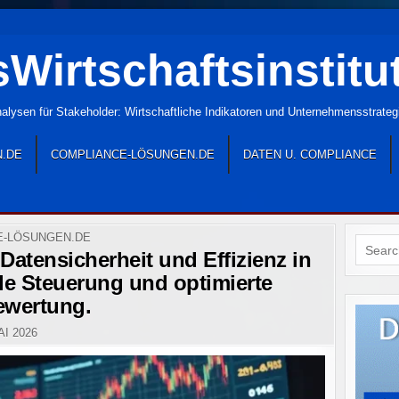
Wirtschaftsinstitu
lysen für Stakeholder: Wirtschaftliche Indikatoren und Unternehmensstrate
N.DE
COMPLIANCE-LÖSUNGEN.DE
DATEN U. COMPLIANCE
E-LÖSUNGEN.DE
Search
Datensicherheit und Effizienz in
for:
e Steuerung und optimierte
ewertung.
AI 2026