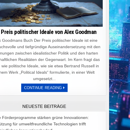
 Preis politischer Ideale von Alex Goodman
 Goodmans Buch Der Preis politischer Ideale ist eine
chsvolle und tiefgründige Auseinandersetzung mit den
ungen zwischen idealistischer Politik und den harten
haftlichen Realitäten der Gegenwart. Im Kern fragt das
 wie politische Ideale, wie sie etwa Bertrand Russell in
nem Werk „Political Ideals“ formulierte, in einer Welt
umgesetzt...
DER
CONTINUE READING
PREIS
POLITISCHER
IDEALE
VON
NEUESTE BEITRÄGE
ALEX
GOODMAN
e Förderprogramme stärken grüne Innovationen:
ützung für umweltfreundliche Technologien trifft