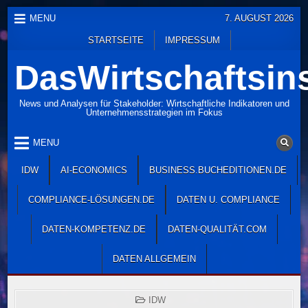
Skip
MENU
7. AUGUST 2026
to
STARTSEITE
IMPRESSUM
content
DasWirtschaftsins
News und Analysen für Stakeholder: Wirtschaftliche Indikatoren und
Unternehmensstrategien im Fokus
MENU
IDW
AI-ECONOMICS
BUSINESS.BUCHEDITIONEN.DE
COMPLIANCE-LÖSUNGEN.DE
DATEN U. COMPLIANCE
DATEN-KOMPETENZ.DE
DATEN-QUALITÄT.COM
DATEN ALLGEMEIN
POSTED
IDW