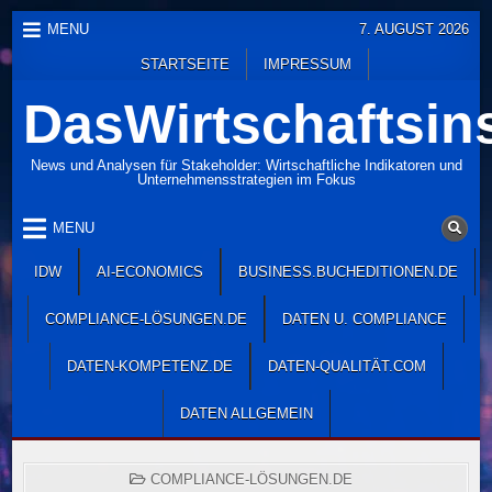
Skip
MENU
7. AUGUST 2026
to
STARTSEITE
IMPRESSUM
content
DasWirtschaftsins
News und Analysen für Stakeholder: Wirtschaftliche Indikatoren und
Unternehmensstrategien im Fokus
MENU
IDW
AI-ECONOMICS
BUSINESS.BUCHEDITIONEN.DE
COMPLIANCE-LÖSUNGEN.DE
DATEN U. COMPLIANCE
DATEN-KOMPETENZ.DE
DATEN-QUALITÄT.COM
DATEN ALLGEMEIN
POSTED
COMPLIANCE-LÖSUNGEN.DE