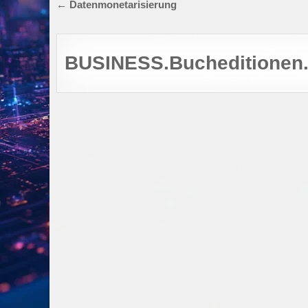
Beitragsnavigation
← Datenmonetarisierung
BUSINESS.Bucheditionen