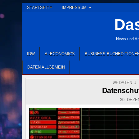
Skip
STARTSEITE
IMPRESSUM
to
Das
content
News und Ana
IDW
AI-ECONOMICS
BUSINESS.BUCHEDITIONE
DATEN ALLGEMEIN
POSTED
DATEN U.
IN
Datenschut
30. DEZE