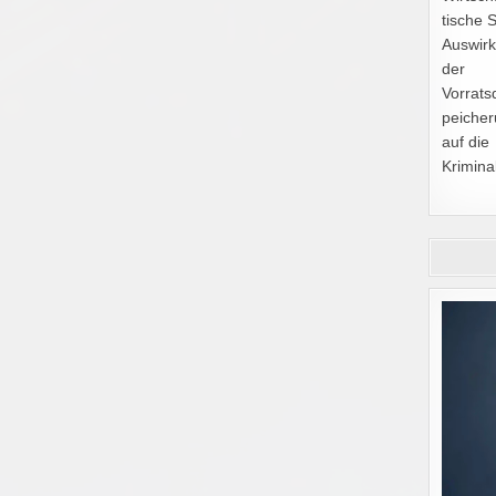
tische S
Auswir
der
Vorrats
peiche
auf die
Kriminal