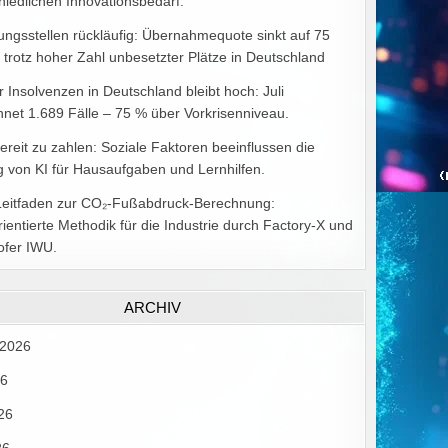
hiedlichen Innovationsbedarf.
ungsstellen rückläufig: Übernahmequote sinkt auf 75
 trotz hoher Zahl unbesetzter Plätze in Deutschland
r Insolvenzen in Deutschland bleibt hoch: Juli
hnet 1.689 Fälle – 75 % über Vorkrisenniveau.
bereit zu zahlen: Soziale Faktoren beeinflussen die
 von KI für Hausaufgaben und Lernhilfen.
Leitfaden zur CO₂-Fußabdruck-Berechnung:
rientierte Methodik für die Industrie durch Factory-X und
ofer IWU.
ARCHIV
 2026
26
26