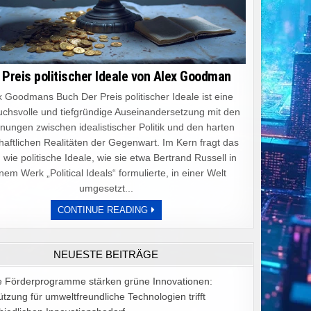
 Preis politischer Ideale von Alex Goodman
 Goodmans Buch Der Preis politischer Ideale ist eine
chsvolle und tiefgründige Auseinandersetzung mit den
ungen zwischen idealistischer Politik und den harten
haftlichen Realitäten der Gegenwart. Im Kern fragt das
 wie politische Ideale, wie sie etwa Bertrand Russell in
nem Werk „Political Ideals“ formulierte, in einer Welt
umgesetzt...
DER
CONTINUE READING
PREIS
POLITISCHER
IDEALE
VON
NEUESTE BEITRÄGE
ALEX
GOODMAN
e Förderprogramme stärken grüne Innovationen:
ützung für umweltfreundliche Technologien trifft