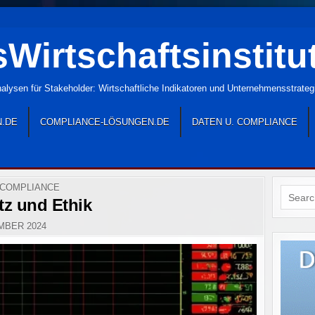
Wirtschaftsinstitu
lysen für Stakeholder: Wirtschaftliche Indikatoren und Unternehmensstrate
N.DE
COMPLIANCE-LÖSUNGEN.DE
DATEN U. COMPLIANCE
 COMPLIANCE
Search
z und Ethik
for:
MBER 2024