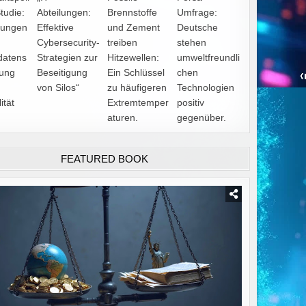
tudie:
Abteilungen:
Brennstoffe
Umfrage:
kungen
Effektive
und Zement
Deutsche
Cybersecurity-
treiben
stehen
datens
Strategien zur
Hitzewellen:
umweltfreundli
rung
Beseitigung
Ein Schlüssel
chen
von Silos“
zu häufigeren
Technologien
ität
Extremtemper
positiv
aturen.
gegenüber.
FEATURED BOOK