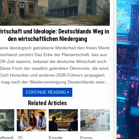
irtschaft und Ideologie: Deutschlands Weg in
den wirtschaftlichen Niedergang
e ideologisch getriebene Minderheit den freien Markt
tschland zerstört Das Erbe der Planwirtschaft, das aus
DR-Zeit stammt, belastet die deutsche Wirtschaft noch
 Diese Form der staatlich gelenkten Ökonomie, die einst
Erich Honecker und anderen DDR-Führern propagiert
 mag nach der Wiedervereinigung Deutschlands zwar...
PLANWIRTSCHAFT
CONTINUE READING
UND
IDEOLOGIE:
Related Articles
DEUTSCHLANDS
WEG
IN
DEN
WIRTSCHAFTLICHEN
NIEDERGANG
aftspoli
„IT-
Fossile
Forsa-