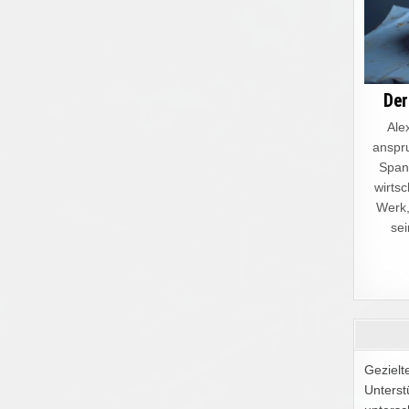
Der
Alex
anspru
Spann
wirtsc
Werk,
sei
Gezielt
Unterst