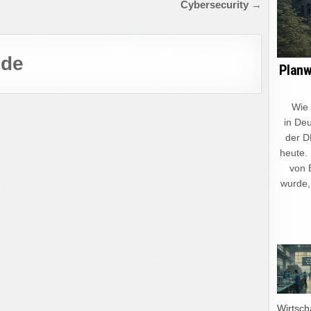
Cybersecurity →
.de
Planw
Wie ein
in Deu
der D
heute.
von 
wurde,
Wirtsch