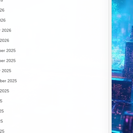
26
026
026
r 2026
 2026
er 2025
er 2025
r 2025
ber 2025
 2025
25
25
25
025