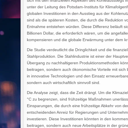
sich mit den finanziellen Aspekten des Kohleausstiegs in
unter der Leitung des Potsdam-Instituts für Klimafolgen
globalen Investitionen in den Ausstieg aus der Kohlenu
sind als die späteren Kosten, die durch die Reduktion
Entnahme entstehen würden. Diese Differenz beläuft sich
Billionen Dollar, die erforderlich wären, um die angefa
kompensieren und die globale Erwärmung unter dem kri
Die Studie verdeutlicht die Dringlichkeit und die finanzi
Stahlproduktion. Die Stahlindustrie ist einer der Haupt
Übergang zu nachhaltigeren Produktionsmethoden könn
beitragen, sondern auch ökonomische Vorteile mit sich 
in innovative Technologien und den Einsatz erneuerbare
sondern auch wirtschaftlich sinnvoll sind.
Die Analyse zeigt, dass die Zeit drängt. Um die Klimaz
°C zu begrenzen, sind frühzeitige Maßnahmen unerlässlic
Einsparungen, die durch eine frühzeitige Abkehr von de
entscheidenden Anreiz für Regierungen und Unternehmen
investieren. Diese Investitionen könnten in den komme
beitragen, sondern auch neue Arbeitsplätze in der grü