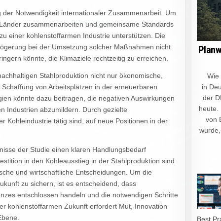
ung der Notwendigkeit internationaler Zusammenarbeit. Um
en Länder zusammenarbeiten und gemeinsame Standards
 einer kohlenstoffarmen Industrie unterstützen. Die
rzögerung bei der Umsetzung solcher Maßnahmen nicht
Planw
gern könnte, die Klimaziele rechtzeitig zu erreichen.
 nachhaltigen Stahlproduktion nicht nur ökonomische,
Wie ein
e Schaffung von Arbeitsplätzen in der erneuerbaren
in Deu
der D
ien könnte dazu beitragen, die negativen Auswirkungen
heute.
en Industrien abzumildern. Durch gezielte
von 
Kohleindustrie tätig sind, auf neue Positionen in der
wurde,
nisse der Studie einen klaren Handlungsbedarf
vestition in den Kohleausstieg in der Stahlproduktion sind
tische und wirtschaftliche Entscheidungen. Um die
ukunft zu sichern, ist es entscheidend, dass
nzes entschlossen handeln und die notwendigen Schritte
er kohlenstoffarmen Zukunft erfordert Mut, Innovation
Ebene.
Best Pr