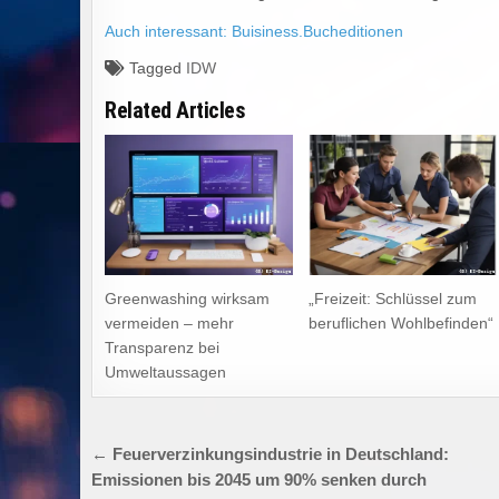
Auch interessant: Buisiness.Bucheditionen
Tagged
IDW
Related Articles
Greenwashing wirksam
„Freizeit: Schlüssel zum
vermeiden – mehr
beruflichen Wohlbefinden“
Transparenz bei
Umweltaussagen
Beitragsnavigation
← Feuerverzinkungsindustrie in Deutschland:
Emissionen bis 2045 um 90% senken durch