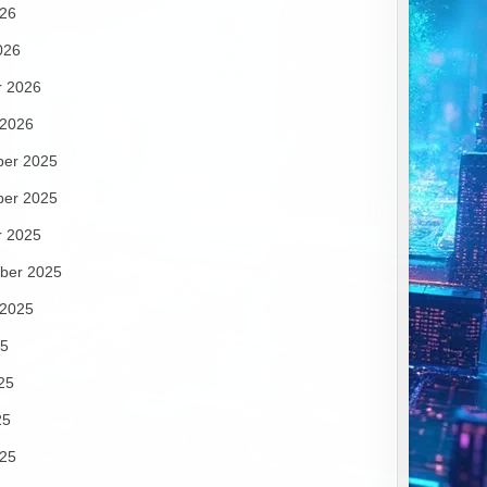
026
026
r 2026
 2026
er 2025
er 2025
r 2025
ber 2025
 2025
25
25
25
025