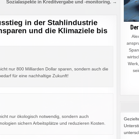
Sozialaspekte in Kreditvergabe und -monitoring. →
sstieg in der Stahlindustrie
Der
insparen und die Klimaziele bis
Alex
anspru
Spann
wirtsc
Werk,
nicht nur 800 Milliarden Dollar sparen, sondern auch die
sei
edarf für eine nachhaltige Zukunft!
t nicht nur ökologisch notwendig, sondern auch
Gezielt
hnologien sichern Arbeitsplätze und reduzieren Kosten.
Unterst
untersc