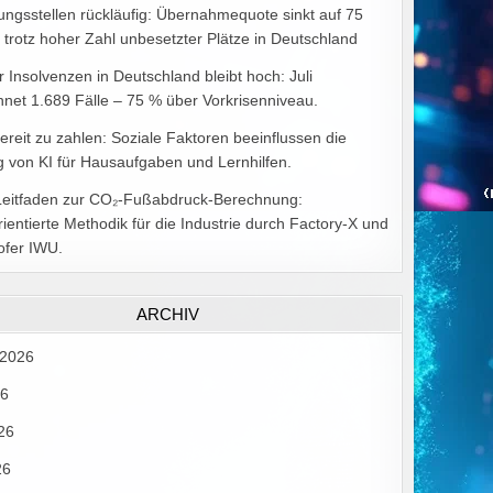
ungsstellen rückläufig: Übernahmequote sinkt auf 75
 trotz hoher Zahl unbesetzter Plätze in Deutschland
r Insolvenzen in Deutschland bleibt hoch: Juli
hnet 1.689 Fälle – 75 % über Vorkrisenniveau.
bereit zu zahlen: Soziale Faktoren beeinflussen die
 von KI für Hausaufgaben und Lernhilfen.
Leitfaden zur CO₂-Fußabdruck-Berechnung:
rientierte Methodik für die Industrie durch Factory-X und
ofer IWU.
ARCHIV
 2026
26
26
26