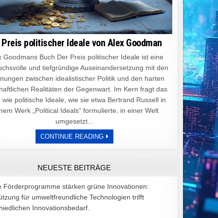
 Preis politischer Ideale von Alex Goodman
 Goodmans Buch Der Preis politischer Ideale ist eine
chsvolle und tiefgründige Auseinandersetzung mit den
ungen zwischen idealistischer Politik und den harten
haftlichen Realitäten der Gegenwart. Im Kern fragt das
 wie politische Ideale, wie sie etwa Bertrand Russell in
nem Werk „Political Ideals“ formulierte, in einer Welt
umgesetzt...
DER
CONTINUE READING
PREIS
POLITISCHER
IDEALE
VON
NEUESTE BEITRÄGE
ALEX
GOODMAN
e Förderprogramme stärken grüne Innovationen:
ützung für umweltfreundliche Technologien trifft
hiedlichen Innovationsbedarf.