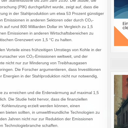
 der Stahlindustrie bis zum Jahr 2030. Die Studie, die
forschung (PIK) durchgeführt wurde, zeigt auf, dass die
tzung in der Stahlproduktion um etwa 53 Prozent günstiger
 von Emissionen in anderen Sektoren oder durch CO₂-
 auf rund 800 Milliarden Dollar im Vergleich zu 1,5
llenen Emissionen in anderen Wirtschaftsbereichen zu
tischen Grenzwert von 1,5 °C zu halten.
ellen Vorteile eines frühzeitigen Umstiegs von Kohle in der
verursacher von CO₂-Emissionen weltweit, und der
te nicht nur zur Minderung von Treibhausgasen
bringen. Die Forscher argumentieren, dass Investitionen
r Energien in der Stahlproduktion nicht nur notwendig,
iele zu erreichen und die Erderwärmung auf maximal 1,5
h. Die Studie hebt hervor, dass die finanziellen
r Kohlenutzung erzielt werden können, einen
 bieten sollten, in umweltfreundliche Technologien zu
nden Jahren nicht nur zur Reduktion der Emissionen
nen Technologiebranche schaffen.