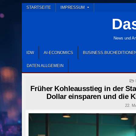
Skip
STARTSEITE
IMPRESSUM
to
Das
content
News und Ana
IDW
AI-ECONOMICS
BUSINESS.BUCHEDITIONE
DATEN ALLGEMEIN
Früher Kohleausstieg in der Sta
Dollar einsparen und die K
22. M