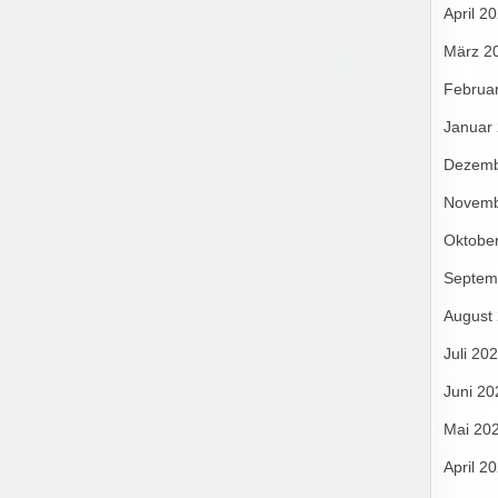
April 2
März 2
Februa
Januar
Dezemb
Novemb
Oktobe
Septem
August
Juli 20
Juni 20
Mai 20
April 2