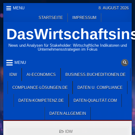
Skip
MENU
8. AUGUST 2026
to
STARTSEITE
IMPRESSUM
content
DasWirtschaftsins
News und Analysen für Stakeholder: Wirtschaftliche Indikatoren und
Unternehmensstrategien im Fokus
MENU
IDW
AI-ECONOMICS
BUSINESS.BUCHEDITIONEN.DE
COMPLIANCE-LÖSUNGEN.DE
DATEN U. COMPLIANCE
DATEN-KOMPETENZ.DE
DATEN-QUALITÄT.COM
DATEN ALLGEMEIN
POSTED
IDW