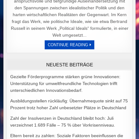
anspruchsvolle und tiefgründige Auseinandersetzung mit
den Spannungen zwischen idealistischer Politik und den
harten wirtschaftlichen Realitäten der Gegenwart. Im Kern
fragt das Werk, wie politische Ideale, wie sie etwa Bertrand
Russell in seinem Werk „Political Ideals“ formulierte, in einer
Welt umgesetzt...
DER
CONTINUE READING
PREIS
POLITISCHER
IDEALE
VON
NEUESTE BEITRÄGE
ALEX
GOODMAN
Gezielte Förderprogramme stärken grüne Innovationen:
Unterstützung für umweltfreundliche Technologien trifft
unterschiedlichen Innovationsbedarf.
Ausbildungsstellen rückläufig: Übernahmequote sinkt auf 75
Prozent trotz hoher Zahl unbesetzter Plätze in Deutschland
Zahl der Insolvenzen in Deutschland bleibt hoch: Juli
verzeichnet 1.689 Fälle – 75 % über Vorkrisenniveau.
Eltern bereit zu zahlen: Soziale Faktoren beeinflussen die