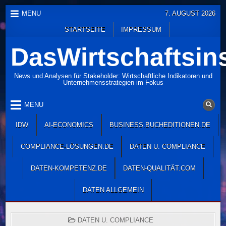
Skip
MENU
7. AUGUST 2026
to
STARTSEITE
IMPRESSUM
content
DasWirtschaftsins
News und Analysen für Stakeholder: Wirtschaftliche Indikatoren und
Unternehmensstrategien im Fokus
MENU
IDW
AI-ECONOMICS
BUSINESS.BUCHEDITIONEN.DE
COMPLIANCE-LÖSUNGEN.DE
DATEN U. COMPLIANCE
DATEN-KOMPETENZ.DE
DATEN-QUALITÄT.COM
DATEN ALLGEMEIN
POSTED
DATEN U. COMPLIANCE