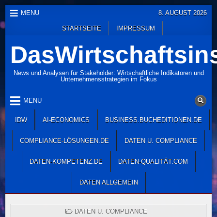
Skip
MENU
8. AUGUST 2026
to
STARTSEITE
IMPRESSUM
content
DasWirtschaftsins
News und Analysen für Stakeholder: Wirtschaftliche Indikatoren und
Unternehmensstrategien im Fokus
MENU
IDW
AI-ECONOMICS
BUSINESS.BUCHEDITIONEN.DE
COMPLIANCE-LÖSUNGEN.DE
DATEN U. COMPLIANCE
DATEN-KOMPETENZ.DE
DATEN-QUALITÄT.COM
DATEN ALLGEMEIN
POSTED
DATEN U. COMPLIANCE