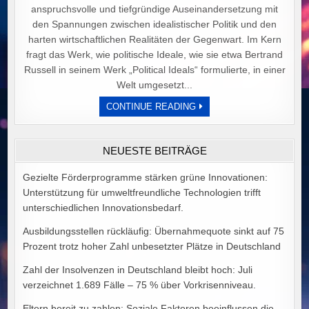
anspruchsvolle und tiefgründige Auseinandersetzung mit
den Spannungen zwischen idealistischer Politik und den
harten wirtschaftlichen Realitäten der Gegenwart. Im Kern
fragt das Werk, wie politische Ideale, wie sie etwa Bertrand
Russell in seinem Werk „Political Ideals“ formulierte, in einer
Welt umgesetzt...
DER
CONTINUE READING
PREIS
POLITISCHER
IDEALE
VON
NEUESTE BEITRÄGE
ALEX
GOODMAN
Gezielte Förderprogramme stärken grüne Innovationen:
Unterstützung für umweltfreundliche Technologien trifft
unterschiedlichen Innovationsbedarf.
Ausbildungsstellen rückläufig: Übernahmequote sinkt auf 75
Prozent trotz hoher Zahl unbesetzter Plätze in Deutschland
Zahl der Insolvenzen in Deutschland bleibt hoch: Juli
verzeichnet 1.689 Fälle – 75 % über Vorkrisenniveau.
Eltern bereit zu zahlen: Soziale Faktoren beeinflussen die