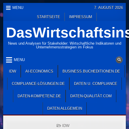
Skip
MENU
7. AUGUST 2026
to
STARTSEITE
IMPRESSUM
content
DasWirtschaftsins
News und Analysen für Stakeholder: Wirtschaftliche Indikatoren und
Unternehmensstrategien im Fokus
MENU
IDW
AI-ECONOMICS
BUSINESS.BUCHEDITIONEN.DE
COMPLIANCE-LÖSUNGEN.DE
DATEN U. COMPLIANCE
DATEN-KOMPETENZ.DE
DATEN-QUALITÄT.COM
DATEN ALLGEMEIN
POSTED
IDW