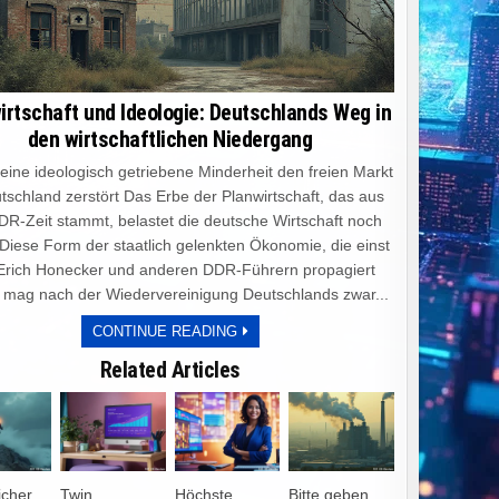
irtschaft und Ideologie: Deutschlands Weg in
den wirtschaftlichen Niedergang
e ideologisch getriebene Minderheit den freien Markt
tschland zerstört Das Erbe der Planwirtschaft, das aus
DR-Zeit stammt, belastet die deutsche Wirtschaft noch
 Diese Form der staatlich gelenkten Ökonomie, die einst
Erich Honecker und anderen DDR-Führern propagiert
 mag nach der Wiedervereinigung Deutschlands zwar...
PLANWIRTSCHAFT
CONTINUE READING
UND
IDEOLOGIE:
Related Articles
DEUTSCHLANDS
WEG
IN
DEN
WIRTSCHAFTLICHEN
NIEDERGANG
icher
Twin
Höchste
Bitte geben