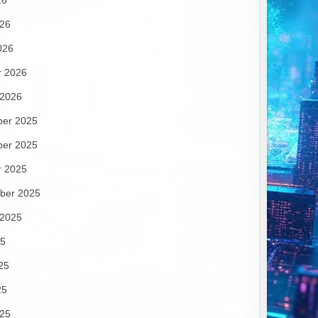
26
026
026
r 2026
 2026
er 2025
er 2025
r 2025
ber 2025
 2025
25
25
25
025