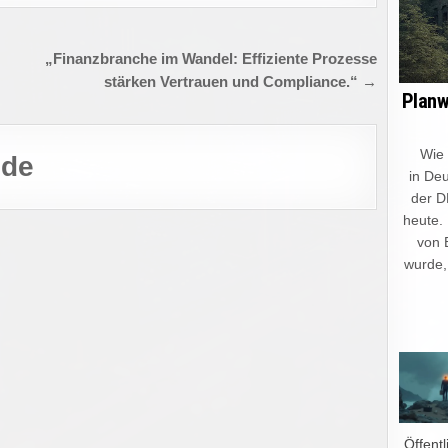
„Finanzbranche im Wandel: Effiziente Prozesse
stärken Vertrauen und Compliance.“ →
Planw
Wie ein
.de
in Deu
der D
heute.
von 
wurde,
„Öffentl