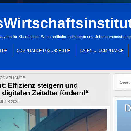
Wirtschaftsinstitu
lysen für Stakeholder: Wirtschaftliche Indikatoren und Unternehmensstrate
N.DE
COMPLIANCE-LÖSUNGEN.DE
DATEN U. COMPLIANCE
 COMPLIANCE
Search
: Effizienz steigern und
for:
 digitalen Zeitalter fördern!“
MBER 2025