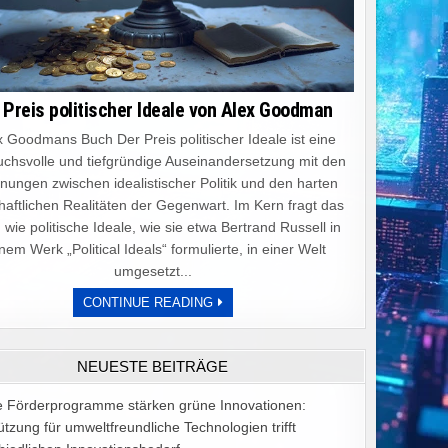
 Preis politischer Ideale von Alex Goodman
 Goodmans Buch Der Preis politischer Ideale ist eine
chsvolle und tiefgründige Auseinandersetzung mit den
ungen zwischen idealistischer Politik und den harten
haftlichen Realitäten der Gegenwart. Im Kern fragt das
 wie politische Ideale, wie sie etwa Bertrand Russell in
nem Werk „Political Ideals“ formulierte, in einer Welt
umgesetzt...
DER
CONTINUE READING
PREIS
POLITISCHER
IDEALE
VON
NEUESTE BEITRÄGE
ALEX
GOODMAN
e Förderprogramme stärken grüne Innovationen:
ützung für umweltfreundliche Technologien trifft