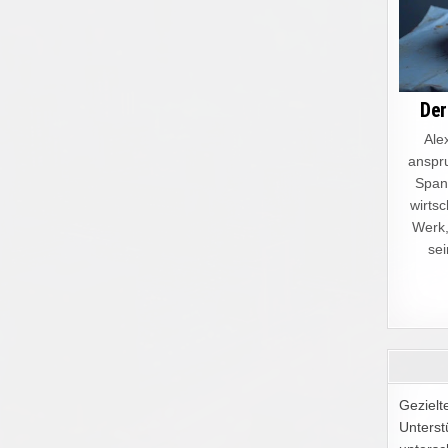
Der
Alex
anspru
Spann
wirtsc
Werk,
sei
Gezielt
Unterst