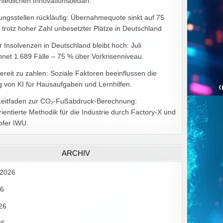
hiedlichen Innovationsbedarf.
ungsstellen rückläufig: Übernahmequote sinkt auf 75
 trotz hoher Zahl unbesetzter Plätze in Deutschland
r Insolvenzen in Deutschland bleibt hoch: Juli
hnet 1.689 Fälle – 75 % über Vorkrisenniveau.
bereit zu zahlen: Soziale Faktoren beeinflussen die
 von KI für Hausaufgaben und Lernhilfen.
Leitfaden zur CO₂-Fußabdruck-Berechnung:
rientierte Methodik für die Industrie durch Factory-X und
ofer IWU.
ARCHIV
 2026
26
26