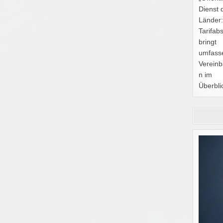
Dienst 
Länder
Tarifab
bringt
umfass
Verein
n im
Überbli