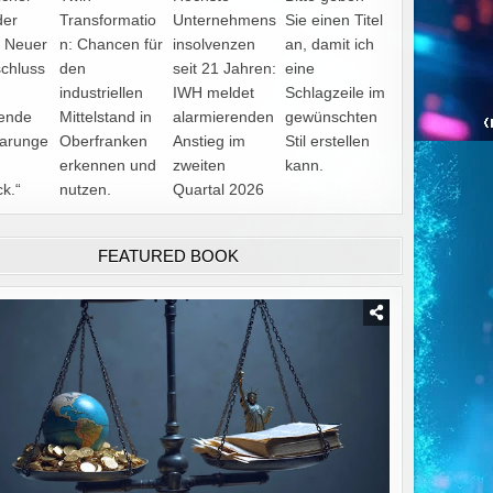
der
Transformatio
Unternehmens
Sie einen Titel
: Neuer
n: Chancen für
insolvenzen
an, damit ich
schluss
den
seit 21 Jahren:
eine
industriellen
IWH meldet
Schlagzeile im
ende
Mittelstand in
alarmierenden
gewünschten
barunge
Oberfranken
Anstieg im
Stil erstellen
erkennen und
zweiten
kann.
ck.“
nutzen.
Quartal 2026
FEATURED BOOK