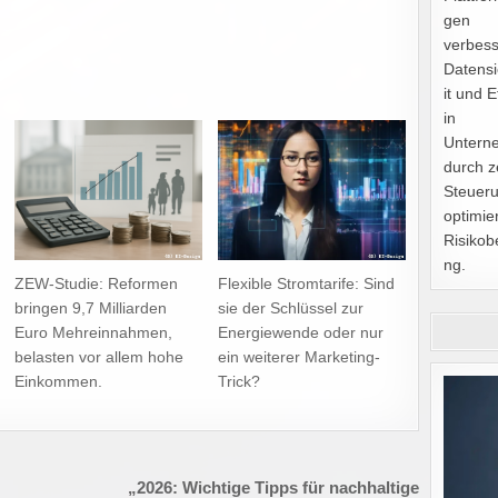
gen
verbes
Datens
it und E
in
Untern
durch z
Steuer
optimie
Risikob
ng.
ZEW-Studie: Reformen
Flexible Stromtarife: Sind
bringen 9,7 Milliarden
sie der Schlüssel zur
Euro Mehreinnahmen,
Energiewende oder nur
belasten vor allem hohe
ein weiterer Marketing-
Einkommen.
Trick?
„2026: Wichtige Tipps für nachhaltige