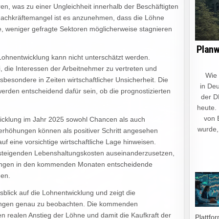
en, was zu einer Ungleichheit innerhalb der Beschäftigten
Fachkräftemangel ist es anzunehmen, dass die Löhne
, weniger gefragte Sektoren möglicherweise stagnieren
Planw
Lohnentwicklung kann nicht unterschätzt werden.
 die Interessen der Arbeitnehmer zu vertreten und
Wie ein
besondere in Zeiten wirtschaftlicher Unsicherheit. Die
in Deu
den entscheidend dafür sein, ob die prognostizierten
der D
heute.
von 
icklung im Jahr 2025 sowohl Chancen als auch
wurde,
erhöhungen können als positiver Schritt angesehen
 eine vorsichtige wirtschaftliche Lage hinweisen.
t steigenden Lebenshaltungskosten auseinanderzusetzen,
dungen in den kommenden Monaten entscheidende
den.
sblick auf die Lohnentwicklung und zeigt die
gungen genau zu beobachten. Die kommenden
n realen Anstieg der Löhne und damit die Kaufkraft der
Plattfo