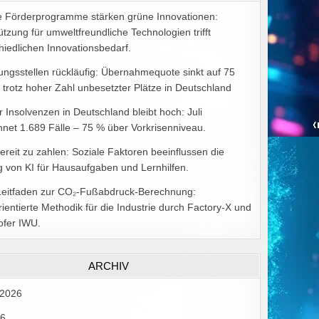
e Förderprogramme stärken grüne Innovationen:
ützung für umweltfreundliche Technologien trifft
hiedlichen Innovationsbedarf.
ungsstellen rückläufig: Übernahmequote sinkt auf 75
 trotz hoher Zahl unbesetzter Plätze in Deutschland
r Insolvenzen in Deutschland bleibt hoch: Juli
hnet 1.689 Fälle – 75 % über Vorkrisenniveau.
bereit zu zahlen: Soziale Faktoren beeinflussen die
 von KI für Hausaufgaben und Lernhilfen.
Leitfaden zur CO₂-Fußabdruck-Berechnung:
rientierte Methodik für die Industrie durch Factory-X und
ofer IWU.
ARCHIV
 2026
26