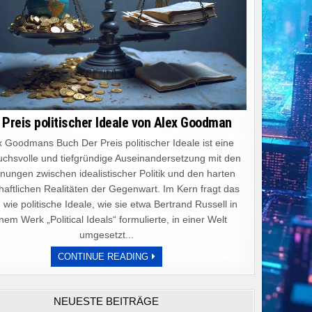
 Preis politischer Ideale von Alex Goodman
 Goodmans Buch Der Preis politischer Ideale ist eine
chsvolle und tiefgründige Auseinandersetzung mit den
ungen zwischen idealistischer Politik und den harten
haftlichen Realitäten der Gegenwart. Im Kern fragt das
 wie politische Ideale, wie sie etwa Bertrand Russell in
nem Werk „Political Ideals“ formulierte, in einer Welt
umgesetzt...
DER
CONTINUE READING
PREIS
POLITISCHER
IDEALE
VON
NEUESTE BEITRÄGE
ALEX
GOODMAN