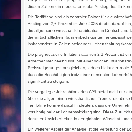
diesen Zahlen ein moderater realer Anstieg des Einko
Die Tariflöhne sind ein zentraler Faktor für die wirtschaft
Anstieg von 2,6 Prozent im Jahr 2025 deutet darauf hi
die allgemeine wirtschaftliche Situation in Deutschland t
die wirtschaftlichen Rahmenbedingungen angepasst werd
insbesondere in Zeiten steigender Lebenshaltungskoste
Die prognostizierte Inflationsrate von 2,2 Prozent ist ein
Arbeitnehmer beeinflusst. Mit einer solchen Inflationsr
Preissteigerungen ausgleichen, jedoch bleibt der reale 
dass die Beschäftigten trotz einer nominalen Lohnerhöh
signifikant zu steigern.
Die vorgelegte Jahresbilanz des WSI bietet nicht nur e
über die allgemeinen wirtschaftlichen Trends, die dies
Tariflöhne könnte darauf hindeuten, dass die Unternehmen
vorsichtig bei der Lohnentwicklung sind. Diese Zurückh
darunter Unsicherheiten in der globalen Wirtschaft und
Ein weiterer Aspekt der Analyse ist die Verteilung der 