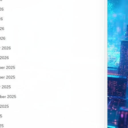
26
26
026
026
r 2026
 2026
er 2025
er 2025
r 2025
ber 2025
 2025
25
25