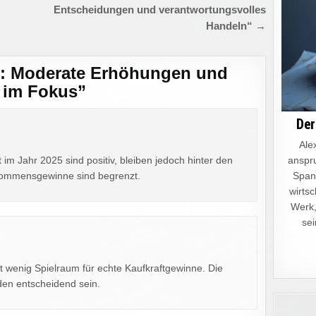
Entscheidungen und verantwortungsvolles
Handeln“ →
5: Moderate Erhöhungen und
 im Fokus
”
Der
Alex
im Jahr 2025 sind positiv, bleiben jedoch hinter den
anspru
kommensgewinne sind begrenzt.
Spann
wirtsc
Werk,
sei
 wenig Spielraum für echte Kaufkraftgewinne. Die
den entscheidend sein.