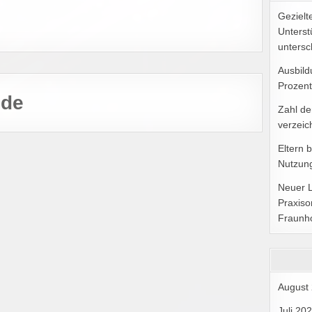
Gezielt
Unterst
untersc
Ausbild
Prozent
.de
Zahl de
verzeic
Eltern 
Nutzung
Neuer 
Praxiso
Fraunh
August
Juli 20