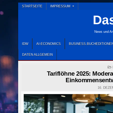
Skip
STARTSEITE
IMPRESSUM
to
Das
content
News und Ana
IDW
AI-ECONOMICS
BUSINESS.BUCHEDITIONE
DATEN ALLGEMEIN
Tariflöhne 2025: Moder
Einkommensentw
16. DEZE