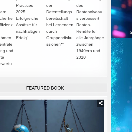
Practices
der
des
sern
2025:
Datenteilungs
Rentenniveau
icherhe
Erfolgreiche
bereitschaft
s verbessert
ffizienz
Ansätze für
bei Lernenden
Renten-
nachhaltigen
durch
Rendite für
ehmen
Erfolg“
Gruppendisku
alle Jahrgänge
entrale
ssionen**
zwischen
ung und
1940ern und
rte
2010
ewertu
FEATURED BOOK