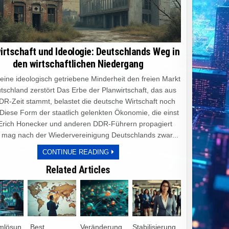
irtschaft und Ideologie: Deutschlands Weg in
den wirtschaftlichen Niedergang
e ideologisch getriebene Minderheit den freien Markt
tschland zerstört Das Erbe der Planwirtschaft, das aus
DR-Zeit stammt, belastet die deutsche Wirtschaft noch
 Diese Form der staatlich gelenkten Ökonomie, die einst
Erich Honecker und anderen DDR-Führern propagiert
 mag nach der Wiedervereinigung Deutschlands zwar...
PLANWIRTSCHAFT
CONTINUE READING
UND
IDEOLOGIE:
Related Articles
DEUTSCHLANDS
WEG
IN
DEN
WIRTSCHAFTLICHEN
NIEDERGANG
rmlösun
„Best
Veränderung
Stabilisierung