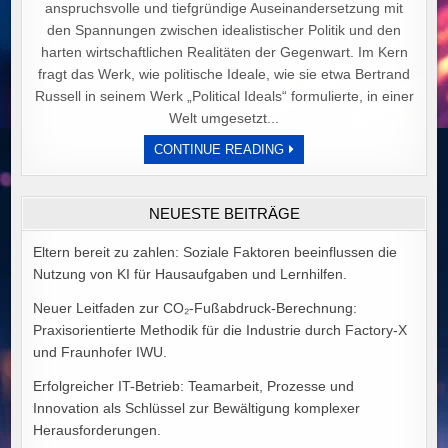
anspruchsvolle und tiefgründige Auseinandersetzung mit
den Spannungen zwischen idealistischer Politik und den
harten wirtschaftlichen Realitäten der Gegenwart. Im Kern
fragt das Werk, wie politische Ideale, wie sie etwa Bertrand
Russell in seinem Werk „Political Ideals“ formulierte, in einer
Welt umgesetzt...
DER
CONTINUE READING
PREIS
POLITISCHER
IDEALE
VON
NEUESTE BEITRÄGE
ALEX
GOODMAN
Eltern bereit zu zahlen: Soziale Faktoren beeinflussen die
Nutzung von KI für Hausaufgaben und Lernhilfen.
Neuer Leitfaden zur CO₂-Fußabdruck-Berechnung:
Praxisorientierte Methodik für die Industrie durch Factory-X
und Fraunhofer IWU.
Erfolgreicher IT-Betrieb: Teamarbeit, Prozesse und
Innovation als Schlüssel zur Bewältigung komplexer
Herausforderungen.