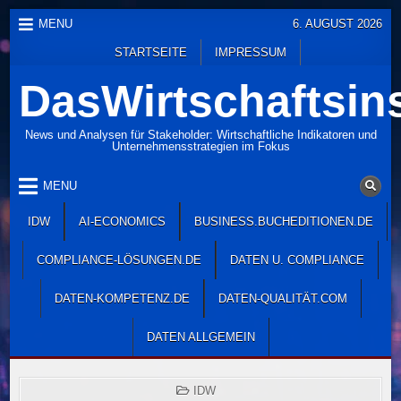
Skip
MENU
6. AUGUST 2026
to
STARTSEITE
IMPRESSUM
content
DasWirtschaftsins
News und Analysen für Stakeholder: Wirtschaftliche Indikatoren und
Unternehmensstrategien im Fokus
MENU
IDW
AI-ECONOMICS
BUSINESS.BUCHEDITIONEN.DE
COMPLIANCE-LÖSUNGEN.DE
DATEN U. COMPLIANCE
DATEN-KOMPETENZ.DE
DATEN-QUALITÄT.COM
DATEN ALLGEMEIN
POSTED
IDW