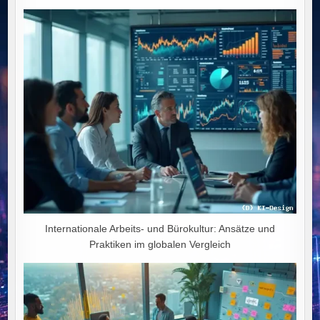
WEG
IN
DEN
WIRTSCHAFTLICHEN
NIEDERGANG
Internationale Arbeits- und Bürokultur: Ansätze und
Praktiken im globalen Vergleich