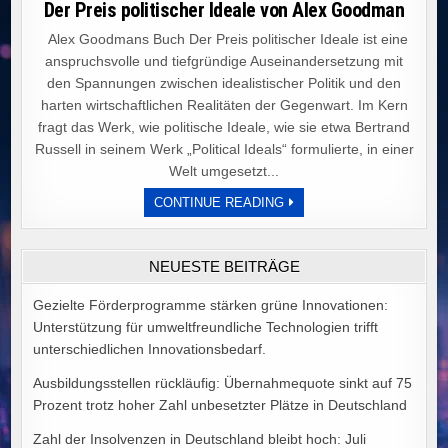
Der Preis politischer Ideale von Alex Goodman
Alex Goodmans Buch Der Preis politischer Ideale ist eine
anspruchsvolle und tiefgründige Auseinandersetzung mit
den Spannungen zwischen idealistischer Politik und den
harten wirtschaftlichen Realitäten der Gegenwart. Im Kern
fragt das Werk, wie politische Ideale, wie sie etwa Bertrand
Russell in seinem Werk „Political Ideals“ formulierte, in einer
Welt umgesetzt...
DER
CONTINUE READING
PREIS
POLITISCHER
IDEALE
VON
NEUESTE BEITRÄGE
ALEX
GOODMAN
Gezielte Förderprogramme stärken grüne Innovationen:
Unterstützung für umweltfreundliche Technologien trifft
unterschiedlichen Innovationsbedarf.
Ausbildungsstellen rückläufig: Übernahmequote sinkt auf 75
Prozent trotz hoher Zahl unbesetzter Plätze in Deutschland
Zahl der Insolvenzen in Deutschland bleibt hoch: Juli