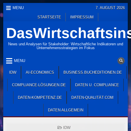
Skip
MENU
7. AUGUST 2026
to
STARTSEITE
IMPRESSUM
content
DasWirtschaftsins
News und Analysen für Stakeholder: Wirtschaftliche Indikatoren und
Unternehmensstrategien im Fokus
MENU
IDW
AI-ECONOMICS
BUSINESS.BUCHEDITIONEN.DE
COMPLIANCE-LÖSUNGEN.DE
DATEN U. COMPLIANCE
DATEN-KOMPETENZ.DE
DATEN-QUALITÄT.COM
DATEN ALLGEMEIN
POSTED
IDW