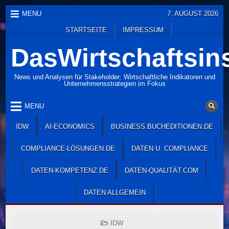
Skip
MENU
7. AUGUST 2026
to
STARTSEITE
IMPRESSUM
content
DasWirtschaftsins
News und Analysen für Stakeholder: Wirtschaftliche Indikatoren und
Unternehmensstrategien im Fokus
MENU
IDW
AI-ECONOMICS
BUSINESS.BUCHEDITIONEN.DE
COMPLIANCE-LÖSUNGEN.DE
DATEN U. COMPLIANCE
DATEN-KOMPETENZ.DE
DATEN-QUALITÄT.COM
DATEN ALLGEMEIN
POSTED
IDW