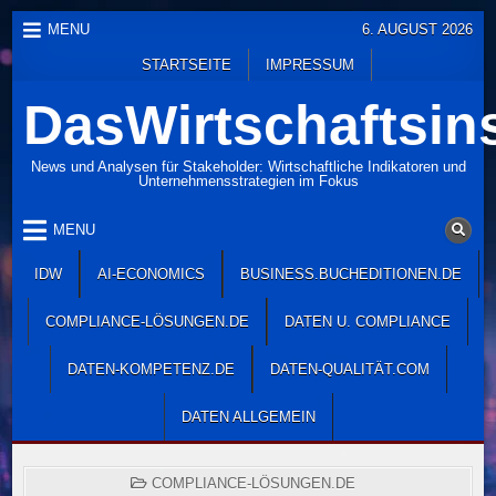
Skip
MENU
6. AUGUST 2026
to
STARTSEITE
IMPRESSUM
content
DasWirtschaftsins
News und Analysen für Stakeholder: Wirtschaftliche Indikatoren und
Unternehmensstrategien im Fokus
MENU
IDW
AI-ECONOMICS
BUSINESS.BUCHEDITIONEN.DE
COMPLIANCE-LÖSUNGEN.DE
DATEN U. COMPLIANCE
DATEN-KOMPETENZ.DE
DATEN-QUALITÄT.COM
DATEN ALLGEMEIN
POSTED
COMPLIANCE-LÖSUNGEN.DE