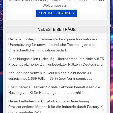
Welt umgesetzt...
DER
CONTINUE READING
PREIS
POLITISCHER
IDEALE
VON
NEUESTE BEITRÄGE
ALEX
GOODMAN
Gezielte Förderprogramme stärken grüne Innovationen:
Unterstützung für umweltfreundliche Technologien trifft
unterschiedlichen Innovationsbedarf.
Ausbildungsstellen rückläufig: Übernahmequote sinkt auf 75
Prozent trotz hoher Zahl unbesetzter Plätze in Deutschland
Zahl der Insolvenzen in Deutschland bleibt hoch: Juli
verzeichnet 1.689 Fälle – 75 % über Vorkrisenniveau.
Eltern bereit zu zahlen: Soziale Faktoren beeinflussen die
Nutzung von KI für Hausaufgaben und Lernhilfen.
Neuer Leitfaden zur CO₂-Fußabdruck-Berechnung:
Praxisorientierte Methodik für die Industrie durch Factory-X
und Fraunhofer IWU.