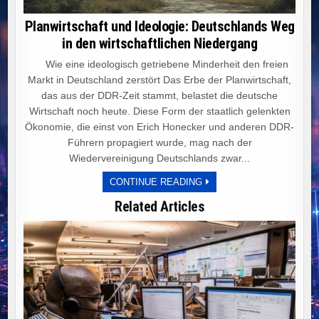
Planwirtschaft und Ideologie: Deutschlands Weg
in den wirtschaftlichen Niedergang
Wie eine ideologisch getriebene Minderheit den freien
Markt in Deutschland zerstört Das Erbe der Planwirtschaft,
das aus der DDR-Zeit stammt, belastet die deutsche
Wirtschaft noch heute. Diese Form der staatlich gelenkten
Ökonomie, die einst von Erich Honecker und anderen DDR-
Führern propagiert wurde, mag nach der
Wiedervereinigung Deutschlands zwar...
PLANWIRTSCHAFT
CONTINUE READING
UND
IDEOLOGIE:
Related Articles
DEUTSCHLANDS
WEG
IN
DEN
WIRTSCHAFTLICHEN
NIEDERGANG