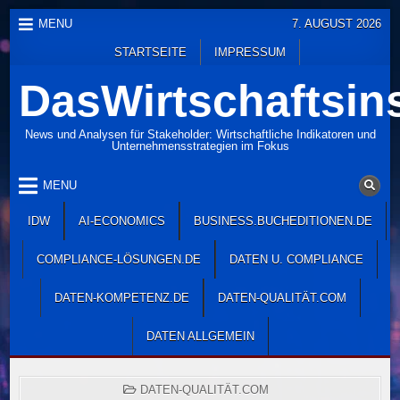
Skip
MENU
7. AUGUST 2026
to
STARTSEITE
IMPRESSUM
content
DasWirtschaftsins
News und Analysen für Stakeholder: Wirtschaftliche Indikatoren und
Unternehmensstrategien im Fokus
MENU
IDW
AI-ECONOMICS
BUSINESS.BUCHEDITIONEN.DE
COMPLIANCE-LÖSUNGEN.DE
DATEN U. COMPLIANCE
DATEN-KOMPETENZ.DE
DATEN-QUALITÄT.COM
DATEN ALLGEMEIN
POSTED
DATEN-QUALITÄT.COM