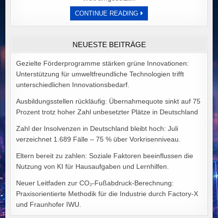
DER
CONTINUE READING
PREIS
POLITISCHER
IDEALE
VON
NEUESTE BEITRÄGE
ALEX
GOODMAN
Gezielte Förderprogramme stärken grüne Innovationen:
Unterstützung für umweltfreundliche Technologien trifft
unterschiedlichen Innovationsbedarf.
Ausbildungsstellen rückläufig: Übernahmequote sinkt auf 75
Prozent trotz hoher Zahl unbesetzter Plätze in Deutschland
Zahl der Insolvenzen in Deutschland bleibt hoch: Juli
verzeichnet 1.689 Fälle – 75 % über Vorkrisenniveau.
Eltern bereit zu zahlen: Soziale Faktoren beeinflussen die
Nutzung von KI für Hausaufgaben und Lernhilfen.
Neuer Leitfaden zur CO₂-Fußabdruck-Berechnung:
Praxisorientierte Methodik für die Industrie durch Factory-X
und Fraunhofer IWU.