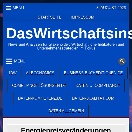
Skip
MENU
8. AUGUST 2026
to
STARTSEITE
IMPRESSUM
content
DasWirtschaftsins
News und Analysen für Stakeholder: Wirtschaftliche Indikatoren und
Unternehmensstrategien im Fokus
MENU
IDW
AI-ECONOMICS
BUSINESS.BUCHEDITIONEN.DE
COMPLIANCE-LÖSUNGEN.DE
DATEN U. COMPLIANCE
DATEN-KOMPETENZ.DE
DATEN-QUALITÄT.COM
DATEN ALLGEMEIN
Energiepreisveränderungen