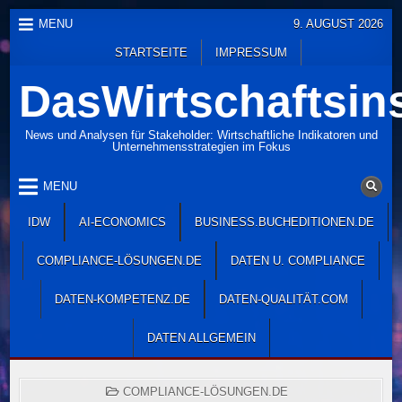
Skip
MENU
9. AUGUST 2026
to
STARTSEITE
IMPRESSUM
content
DasWirtschaftsins
News und Analysen für Stakeholder: Wirtschaftliche Indikatoren und
Unternehmensstrategien im Fokus
MENU
IDW
AI-ECONOMICS
BUSINESS.BUCHEDITIONEN.DE
COMPLIANCE-LÖSUNGEN.DE
DATEN U. COMPLIANCE
DATEN-KOMPETENZ.DE
DATEN-QUALITÄT.COM
DATEN ALLGEMEIN
POSTED
COMPLIANCE-LÖSUNGEN.DE